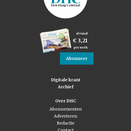
al vanaf
€ 3,21
per week
Abonneer
Digitale krant
Archief
Over DHC
Abonnementen
Adverteren
Redactie
Contact