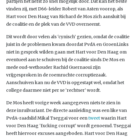
partijen het liefst zo snel mogelijk door. Dat kan het beste
vinden zij, met D66-leider Robert van Asten voorop, als
Hart voor Den Haag van Richard de Mos zich aansluit bij
de coalitie en de plek van de VVD overneemt.
Dit wordt door velen als ‘cynisch’ gezien, omdat de coalitie
juist in de problemen kwam doordat PvdA en GroenLinks
niet in gesprek wilden gaan met Hart voor Den Haag om
eventueel aan te schuiven bij de coalitie sinds De Mos en
mede oud-wethouder Rachid Guernaoui zijn
vrijgesproken in de roemruchte corruptiezaak.
Aanschuiven kan nu de VVD is opgestapt wel, omdat het
college daarmee niet per se ‘rechtser’ wordt.
De Mos heeft vorige week aangegeven niets te zien in
deze inruilvariant. De directe aanleiding was een like van
PvdA-raadslid Mikal Tseggai voor een
tweet
waarin Hart
voor Den Haag ‘fxcking corrupt’ wordt genoemd. Tseggai
heeft hiervoor excuses aangeboden. Hart voor Den Haag