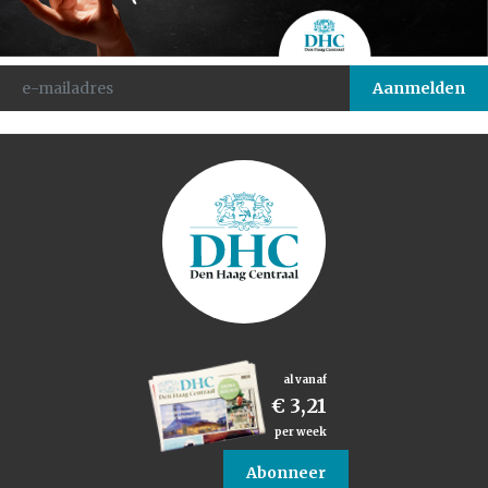
al vanaf
€ 3,21
per week
Abonneer