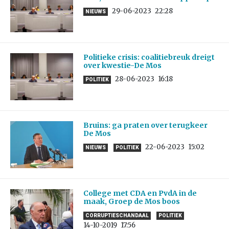
29-06-2023
22:28
NIEUWS
Politieke crisis: coalitiebreuk dreigt
over kwestie-De Mos
28-06-2023
16:18
POLITIEK
Bruins: ga praten over terugkeer
De Mos
22-06-2023
15:02
NIEUWS
POLITIEK
College met CDA en PvdA in de
maak, Groep de Mos boos
CORRUPTIESCHANDAAL
POLITIEK
14-10-2019
17:56