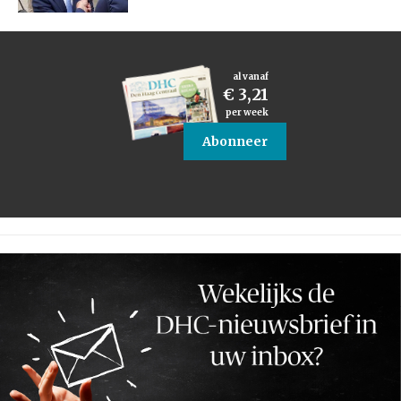
al vanaf
€ 3,21
per week
Abonneer