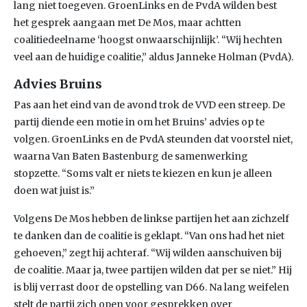
lang niet toegeven. GroenLinks en de PvdA wilden best
het gesprek aangaan met De Mos, maar achtten
coalitiedeelname ‘hoogst onwaarschijnlijk’. “Wij hechten
veel aan de huidige coalitie,” aldus Janneke Holman (PvdA).
Advies Bruins
Pas aan het eind van de avond trok de VVD een streep. De
partij diende een motie in om het Bruins’ advies op te
volgen. GroenLinks en de PvdA steunden dat voorstel niet,
waarna Van Baten Bastenburg de samenwerking
stopzette. “Soms valt er niets te kiezen en kun je alleen
doen wat juist is.”
Volgens De Mos hebben de linkse partijen het aan zichzelf
te danken dan de coalitie is geklapt. “Van ons had het niet
gehoeven,” zegt hij achteraf. “Wij wilden aanschuiven bij
de coalitie. Maar ja, twee partijen wilden dat per se niet.” Hij
is blij verrast door de opstelling van D66. Na lang weifelen
stelt de partij zich open voor gesprekken over