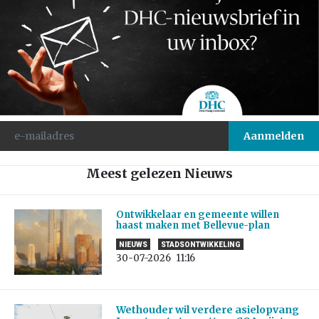
Meest gelezen Nieuws
Ontwikkelaar en gemeente willen
haast maken met Bellevue-plan
NIEUWS
STADSONTWIKKELING
30-07-2026
11:16
Wethouder wil verdere asielopvang