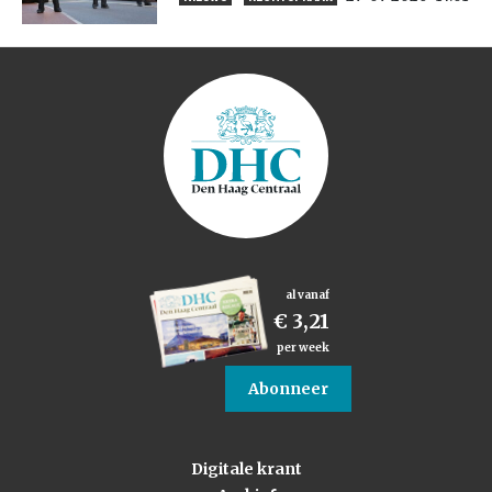
al vanaf
€ 3,21
per week
Abonneer
Digitale krant