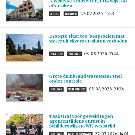
Javastraat stopzetten, COA wijst op
afspraken
27-07-2026
15:23
ASIEL
NIEUWS
Droogte slaat toe, besproeien met
water uit vijvers en sloten verboden
03-08-2026
15:24
NATUUR
NIEUWS
Grote duinbrand Wassenaar snel
onder controle
05-08-2026
21:24
NIEUWS
VEILIGHEID
Taakstraf voor geweld tegen
agenten tijdens onrust in
Schilderswijk na WK-wedstrijd
27-07-2026
14:01
NIEUWS
RECHTSPRAAK