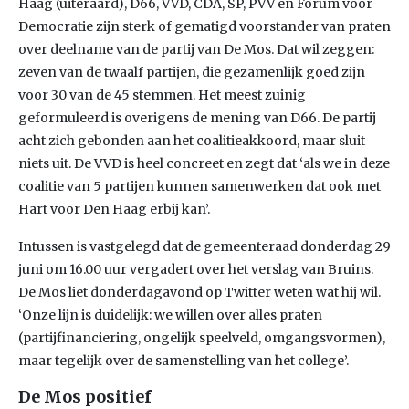
Haag (uiteraard), D66, VVD, CDA, SP, PVV en Forum voor
Democratie zijn sterk of gematigd voorstander van praten
over deelname van de partij van De Mos. Dat wil zeggen:
zeven van de twaalf partijen, die gezamenlijk goed zijn
voor 30 van de 45 stemmen. Het meest zuinig
geformuleerd is overigens de mening van D66. De partij
acht zich gebonden aan het coalitieakkoord, maar sluit
niets uit. De VVD is heel concreet en zegt dat ‘als we in deze
coalitie van 5 partijen kunnen samenwerken dat ook met
Hart voor Den Haag erbij kan’.
Intussen is vastgelegd dat de gemeenteraad donderdag 29
juni om 16.00 uur vergadert over het verslag van Bruins.
De Mos liet donderdagavond op Twitter weten wat hij wil.
‘Onze lijn is duidelijk: we willen over alles praten
(partijfinanciering, ongelijk speelveld, omgangsvormen),
maar tegelijk over de samenstelling van het college’.
De Mos positief