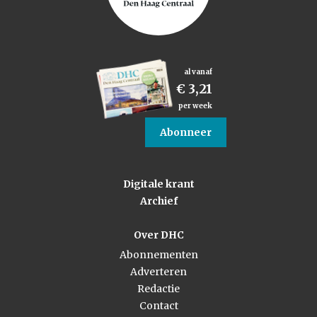
al vanaf
€ 3,21
per week
Abonneer
Digitale krant
Archief
Over DHC
Abonnementen
Adverteren
Redactie
Contact