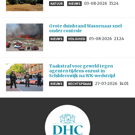
03-08-2026
15:24
NATUUR
NIEUWS
Grote duinbrand Wassenaar snel
onder controle
05-08-2026
21:24
NIEUWS
VEILIGHEID
Taakstraf voor geweld tegen
agenten tijdens onrust in
Schilderswijk na WK-wedstrijd
27-07-2026
14:01
NIEUWS
RECHTSPRAAK