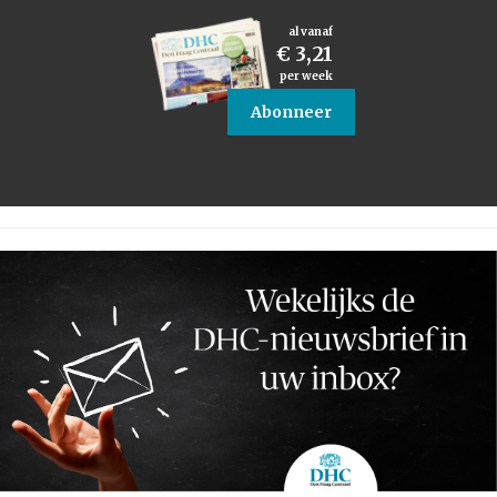
al vanaf
€ 3,21
per week
Abonneer