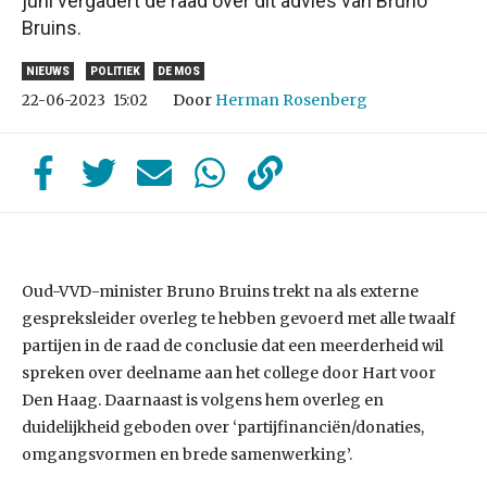
juni vergadert de raad over dit advies van Bruno
Bruins.
NIEUWS
POLITIEK
DE MOS
Door
Herman Rosenberg
22-06-2023
15:02
Oud-VVD-minister Bruno Bruins trekt na als externe
gespreksleider overleg te hebben gevoerd met alle twaalf
partijen in de raad de conclusie dat een meerderheid wil
spreken over deelname aan het college door Hart voor
Den Haag. Daarnaast is volgens hem overleg en
duidelijkheid geboden over ‘partijfinanciën/donaties,
omgangsvormen en brede samenwerking’.