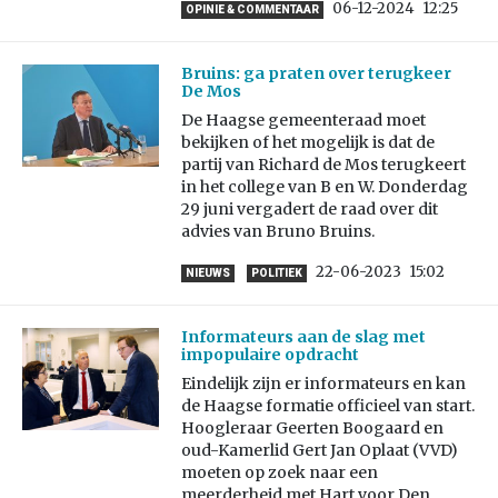
06-12-2024
12:25
OPINIE & COMMENTAAR
Bruins: ga praten over terugkeer
De Mos
De Haagse gemeenteraad moet
bekijken of het mogelijk is dat de
partij van Richard de Mos terugkeert
in het college van B en W. Donderdag
29 juni vergadert de raad over dit
advies van Bruno Bruins.
22-06-2023
15:02
NIEUWS
POLITIEK
Informateurs aan de slag met
impopulaire opdracht
Eindelijk zijn er informateurs en kan
de Haagse formatie officieel van start.
Hoogleraar Geerten Boogaard en
oud-Kamerlid Gert Jan Oplaat (VVD)
moeten op zoek naar een
meerderheid met Hart voor Den