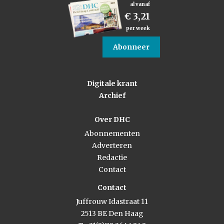
al vanaf
€ 3,21
per week
Abonneer
Digitale krant
Archief
Over DHC
Abonnementen
Adverteren
Redactie
Contact
Contact
Juffrouw Idastraat 11
2513 BE Den Haag