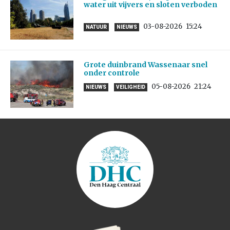
water uit vijvers en sloten verboden
03-08-2026
15:24
NATUUR
NIEUWS
Grote duinbrand Wassenaar snel
onder controle
05-08-2026
21:24
NIEUWS
VEILIGHEID