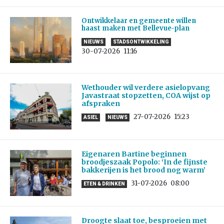
Ontwikkelaar en gemeente willen
haast maken met Bellevue-plan
NIEUWS
STADSONTWIKKELING
30-07-2026
11:16
Wethouder wil verdere asielopvang
Javastraat stopzetten, COA wijst op
afspraken
27-07-2026
15:23
ASIEL
NIEUWS
Eigenaren Bartine beginnen
broodjeszaak Popolo: ‘In de fijnste
bakkerijen is het brood nog warm’
31-07-2026
08:00
ETEN & DRINKEN
Droogte slaat toe, besproeien met