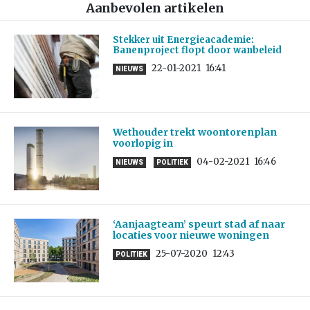
Aanbevolen artikelen
Stekker uit Energieacademie:
Banenproject flopt door wanbeleid
22-01-2021
16:41
NIEUWS
Wethouder trekt woontorenplan
voorlopig in
04-02-2021
16:46
NIEUWS
POLITIEK
‘Aanjaagteam’ speurt stad af naar
locaties voor nieuwe woningen
25-07-2020
12:43
POLITIEK