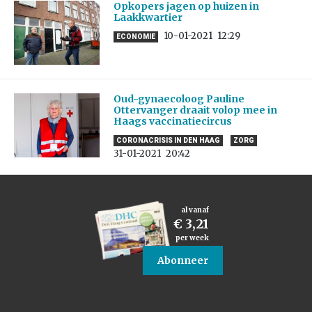
Opkopers jagen op huizen in
Laakkwartier
10-01-2021
12:29
ECONOMIE
Oud-gynaecoloog Pauline
Ottervanger draait volop mee in
Haags vaccinatiecircus
CORONACRISIS IN DEN HAAG
ZORG
31-01-2021
20:42
al vanaf
€ 3,21
per week
Abonneer