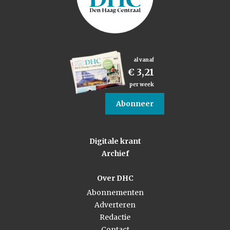
al vanaf
€ 3,21
per week
Abonneer
Digitale krant
Archief
Over DHC
Abonnementen
Adverteren
Redactie
Contact