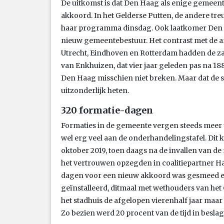
De uitkomst is dat Den Haag als enige gemeen
akkoord. In het Gelderse Putten, de andere tre
haar programma dinsdag. Ook laatkomer Den H
nieuw gemeentebestuur. Het contrast met de a
Utrecht, Eindhoven en Rotterdam hadden de zaa
van Enkhuizen, dat vier jaar geleden pas na 18
Den Haag misschien niet breken. Maar dat de st
uitzonderlijk heten.
320 formatie-dagen
Formaties in de gemeente vergen steeds meer t
wel erg veel aan de onderhandelingstafel. Dit k
oktober 2019, toen daags na de invallen van d
het vertrouwen opzegden in coalitiepartner Ha
dagen voor een nieuw akkoord was gesmeed en
geïnstalleerd, ditmaal met wethouders van het
het stadhuis de afgelopen vierenhalf jaar maar l
Zo bezien werd 20 procent van de tijd in besl