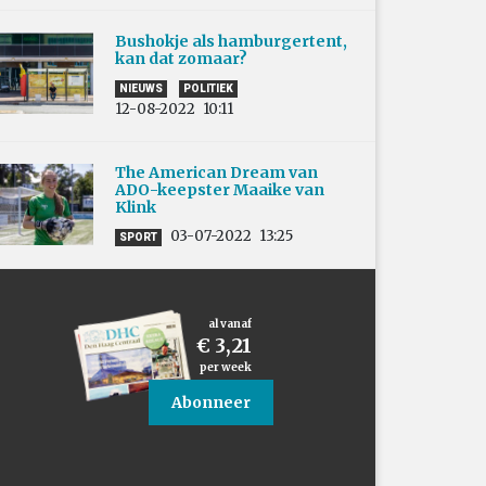
Bushokje als hamburgertent,
kan dat zomaar?
NIEUWS
POLITIEK
12-08-2022
10:11
The American Dream van
ADO-keepster Maaike van
Klink
03-07-2022
13:25
SPORT
al vanaf
€ 3,21
per week
Abonneer