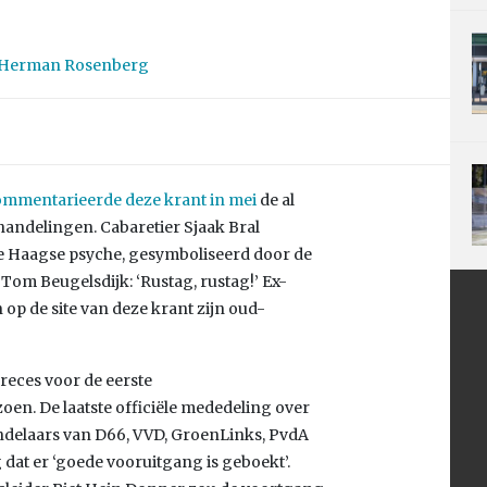
Herman Rosenberg
mmentarieerde deze krant in mei
de al
andelingen. Cabaretier Sjaak Bral
e Haagse psyche, gesymboliseerd door de
m Beugelsdijk: ‘Rustag, rustag!’ Ex-
op de site van deze krant zijn oud-
eces voor de eerste
oen. De laatste officiële mededeling over
handelaars van D66, VVD, GroenLinks, PvdA
at er ‘goede vooruitgang is geboekt’.