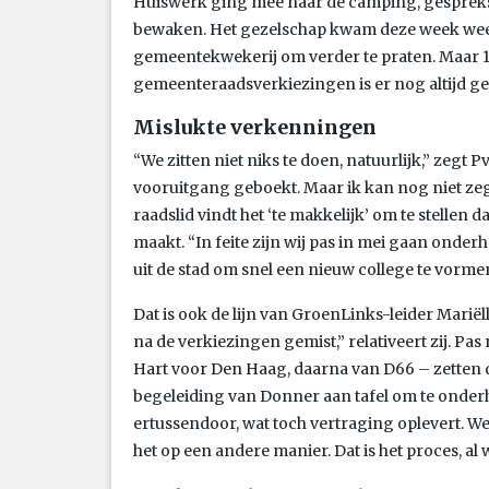
Huiswerk ging mee naar de camping, gespreks
bewaken. Het gezelschap kwam deze week weer 
gemeentekwekerij om verder te praten. Maar 
gemeenteraadsverkiezingen is er nog altijd ge
Mislukte verkenningen
“We zitten niet niks te doen, natuurlijk,” zeg
vooruitgang geboekt. Maar ik kan nog niet ze
raadslid vindt het ‘te makkelijk’ om te stellen
maakt. “In feite zijn wij pas in mei gaan onde
uit de stad om snel een nieuw college te vorme
Dat is ook de lijn van GroenLinks-leider Marië
na de verkiezingen gemist,” relativeert zij. P
Hart voor Den Haag, daarna van D66 – zetten de 
begeleiding van Donner aan tafel om te onder
ertussendoor, wat toch vertraging oplevert. We
het op een andere manier. Dat is het proces, al w