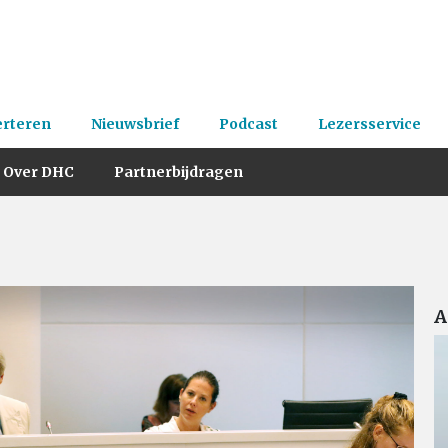
erteren
Nieuwsbrief
Podcast
Lezersservice
Over DHC
Partnerbijdragen
A