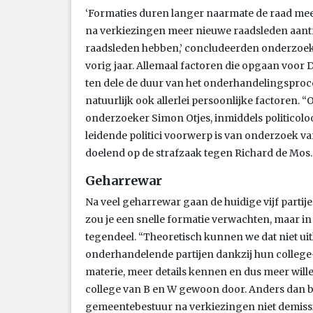
‘Formaties duren langer naarmate de raad meer
na verkiezingen meer nieuwe raadsleden aantre
raadsleden hebben,’ concludeerden onderzoeke
vorig jaar. Allemaal factoren die opgaan voor
ten dele de duur van het onderhandelingsproc
natuurlijk ook allerlei persoonlijke factoren. “Of
onderzoeker Simon Otjes, inmiddels politicoloo
leidende politici voorwerp is van onderzoek van
doelend op de strafzaak tegen Richard de Mos.
Geharrewar
Na veel geharrewar gaan de huidige vijf partije
zou je een snelle formatie verwachten, maar in 
tegendeel. “Theoretisch kunnen we dat niet ui
onderhandelende partijen dankzij hun college-
materie, meer details kennen en dus meer wille
college van B en W gewoon door. Anders dan bij 
gemeentebestuur na verkiezingen niet demissi