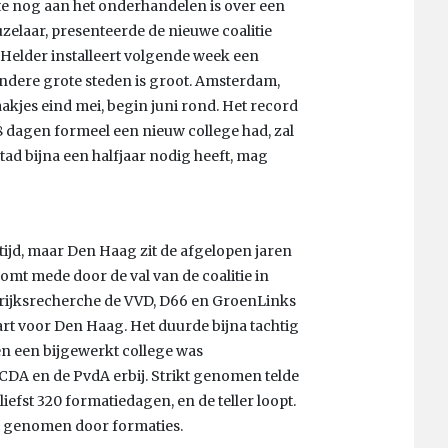
te nog aan het onderhandelen is over een
uzelaar, presenteerde de nieuwe coalitie
elder installeert volgende week een
ndere grote steden is groot. Amsterdam,
kjes eind mei, begin juni rond. Het record
8 dagen formeel een nieuw college had, zal
ad bijna een halfjaar nodig heeft, mag
ijd, maar Den Haag zit de afgelopen jaren
omt mede door de val van de coalitie in
e rijksrecherche de VVD, D66 en GroenLinks
rt voor Den Haag. Het duurde bijna tachtig
 een bijgewerkt college was
 CDA en de PvdA erbij. Strikt genomen telde
iefst 320 formatiedagen, en de teller loopt.
ag genomen door formaties.