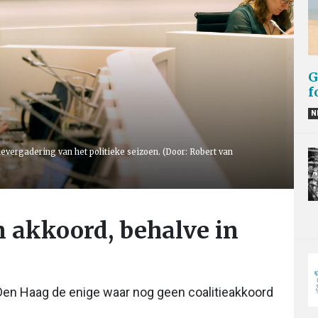
G
f
N
vergadering van het politieke seizoen. (Door: Robert van
n akkoord, behalve in
?
Den Haag de enige waar nog geen coalitieakkoord