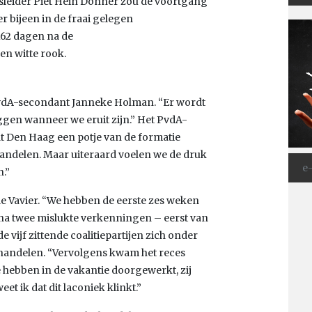
leider Piet Hein Donner zou de voortgang
bijeen in de fraai gelegen
162 dagen na de
en witte rook.
t PvdA-secondant Janneke Holman. “Er wordt
ggen wanneer we eruit zijn.” Het PvdA-
 dat Den Haag een potje van de formatie
rhandelen. Maar uiteraard voelen we de druk
n.”
lle Vavier. “We hebben de eerste zes weken
as na twee mislukte verkenningen – eerst van
vijf zittende coalitiepartijen zich onder
handelen. “Vervolgens kwam het reces
 hebben in de vakantie doorgewerkt, zij
eet ik dat dit laconiek klinkt.”