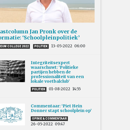
astcolumn Jan Pronk over de
ormatie: ‘Schoolpleinpolitiek’
13-05-2022
06:00
IEUW COLLEGE 2022
POLITIEK
Integriteitsexpert
waarschuwt: ‘Politieke
partijen hebben de
professionaliteit van een
lokale voetbalclub’
01-08-2022
14:55
POLITIEK
Commentaar: ‘Piet Hein
Donner stapt schoolplein op’
OPINIE & COMMENTAAR
26-05-2022
09:47