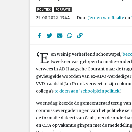
POLITIEK
FORMATIE
Door
Jeroen van Raalte
en
25-08-2022
13:44
‘E
en weinig verheffend schouwspel,’
beco
twee keer vastgelopen formatie-onderh
verwees in AD Haagsche Courant naar de trag
gevleugelde woorden van ex-ADO-verdediger To
VVD-raadslid Jan Pronk verweet in zijn column 
collega’s
te doen aan ‘schoolpleinpolitiek’
.
Woensdag keerde de gemeenteraad terug van r
commissievergaderingen van het politieke seiz
de formatie dateert van 8 juli, toen de onder
en CDA op vakantie gingen met de mededeling d