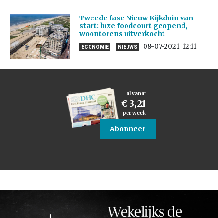
Tweede fase Nieuw Kijkduin van
start: luxe foodcourt geopend,
woontorens uitverkocht
08-07-2021
12:11
ECONOMIE
NIEUWS
al vanaf
€ 3,21
per week
Abonneer