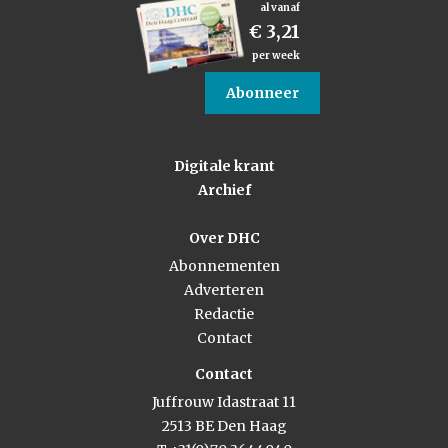
al vanaf
€ 3,21
per week
Abonneer
Digitale krant
Archief
Over DHC
Abonnementen
Adverteren
Redactie
Contact
Contact
Juffrouw Idastraat 11
2513 BE Den Haag