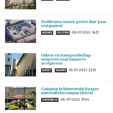
Problemen Amare groter dan ‘paar
restpunten’
08-07-2021
14:17
NIEUWS
POLITIEK
Orkest en Dansgezelschap
weigeren onaf Amare te
accepteren
01-07-2021
22:17
KUNST
NIEUWS
Camping in binnentuin Haagse
universiteitscampus (foto’s)
06-07-2021
17:04
ONDERWIJS