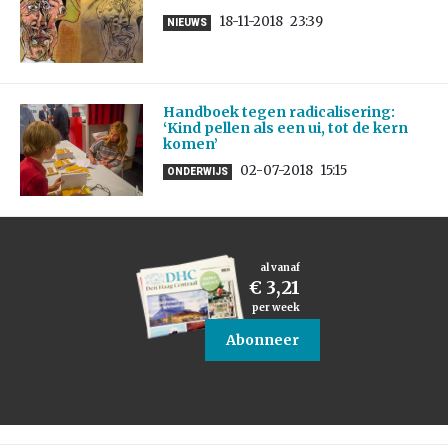
18-11-2018
23:39
NIEUWS
Handboek tegen radicalisering:
‘Kind pellen als een ui, tot de kern
komen’
02-07-2018
15:15
ONDERWIJS
al vanaf
€ 3,21
per week
Abonneer