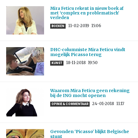
Mira Feticu rekent in nieuw boek af
met ‘complex en problematisch’
verleden
11-02-2019
15:06
BOEKEN
DHC-columniste Mira Feticu vindt
mogelijk Picasso terug
18-11-2018
19:50
KUNST
Waarom Mira Feticu geen rekening
bij de ING mocht openen
24-01-2018
11:17
OPINIE & COMMENTAAR
Gevonden ‘Picasso’ blijkt Belgische
stunt