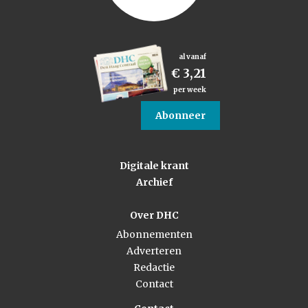
al vanaf
€ 3,21
per week
Abonneer
Digitale krant
Archief
Over DHC
Abonnementen
Adverteren
Redactie
Contact