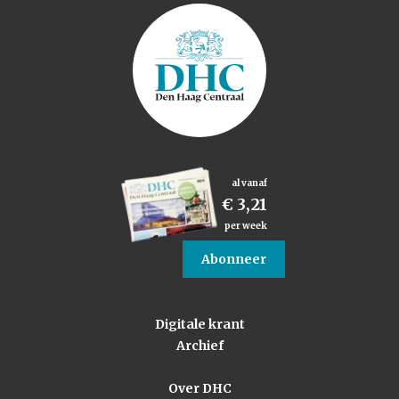
al vanaf
€ 3,21
per week
Abonneer
Digitale krant
Archief
Over DHC