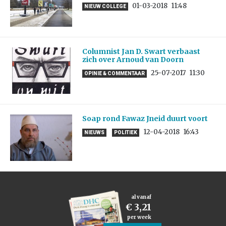
01-03-2018
11:48
NIEUW COLLEGE
Columnist Jan D. Swart verbaast
zich over Arnoud van Doorn
25-07-2017
11:30
OPINIE & COMMENTAAR
Soap rond Fawaz Jneid duurt voort
12-04-2018
16:43
NIEUWS
POLITIEK
al vanaf
€ 3,21
per week