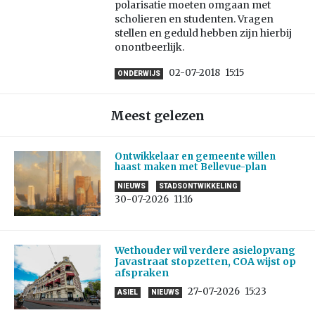
polarisatie moeten omgaan met
scholieren en studenten. Vragen
stellen en geduld hebben zijn hierbij
onontbeerlijk.
02-07-2018
15:15
ONDERWIJS
Meest gelezen
Ontwikkelaar en gemeente willen
haast maken met Bellevue-plan
NIEUWS
STADSONTWIKKELING
30-07-2026
11:16
Wethouder wil verdere asielopvang
Javastraat stopzetten, COA wijst op
afspraken
27-07-2026
15:23
ASIEL
NIEUWS