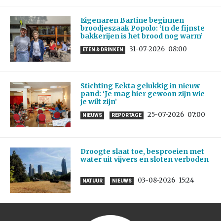
Eigenaren Bartine beginnen
broodjeszaak Popolo: ‘In de fijnste
bakkerijen is het brood nog warm’
31-07-2026
08:00
ETEN & DRINKEN
Stichting Eekta gelukkig in nieuw
pand: ‘Je mag hier gewoon zijn wie
je wilt zijn’
25-07-2026
07:00
NIEUWS
REPORTAGE
Droogte slaat toe, besproeien met
water uit vijvers en sloten verboden
03-08-2026
15:24
NATUUR
NIEUWS