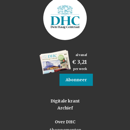
al vanaf
€ 3,21
per week
Abonneer
Digitale krant
Archief
Over DHC