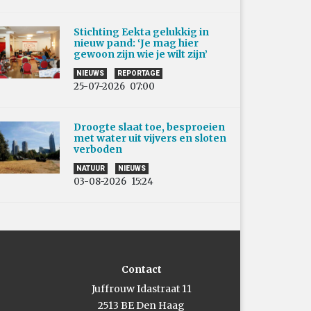
Stichting Eekta gelukkig in
nieuw pand: ‘Je mag hier
gewoon zijn wie je wilt zijn’
NIEUWS
REPORTAGE
25-07-2026
07:00
Droogte slaat toe, besproeien
met water uit vijvers en sloten
verboden
NATUUR
NIEUWS
03-08-2026
15:24
Contact
Juffrouw Idastraat 11
2513 BE Den Haag