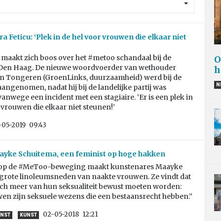
 Feticu: ‘Plek in de hel voor vrouwen die elkaar niet
 maakt zich boos over het #metoo schandaal bij de
O
en Haag. De nieuwe woordvoerder van wethouder
h
an Tongeren (GroenLinks, duurzaamheid) werd bij de
N
ngenomen, nadat hij bij de landelijke partij was
anwege een incident met een stagiaire. ‘Er is een plek in
 vrouwen die elkaar niet steunen!’
-05-2019
09:43
ayke Schuitema, een feminist op hoge hakken
e op de #MeToo-beweging maakt kunstenares Maayke
grote linoleumsneden van naakte vrouwen. Ze vindt dat
ch meer van hun seksualiteit bewust moeten worden:
en zijn seksuele wezens die een bestaansrecht hebben.”
02-05-2018
12:21
UNST
KUNST