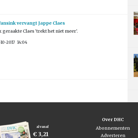
ansink vervangt Jappe Claes
 geraakte Claes ’trekt het niet meer’.
-10-2017
14:04
Over DHC
al vanaf
Abonnementen
€ 3,21
Adverteren