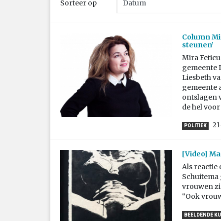
Sorteer op
Column Mira
steunen’
Mira Feticu
gemeente D
Liesbeth v
gemeente aa
ontslagen v
de hel voor
21
POLITIEK
[Video] Ma
Als reacti
Schuitema 
vrouwen zi
“Ook vrouw
BEELDENDE K