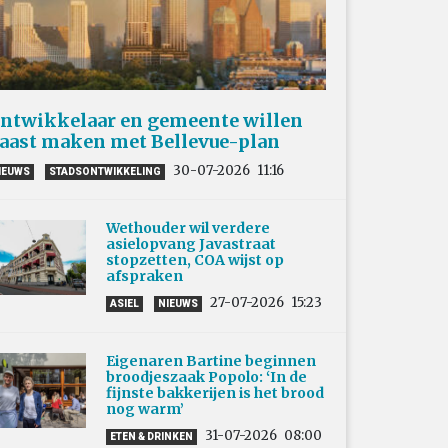
ntwikkelaar en gemeente willen
aast maken met Bellevue-plan
30-07-2026
11:16
IEUWS
STADSONTWIKKELING
Wethouder wil verdere
asielopvang Javastraat
stopzetten, COA wijst op
afspraken
27-07-2026
15:23
ASIEL
NIEUWS
Eigenaren Bartine beginnen
broodjeszaak Popolo: ‘In de
fijnste bakkerijen is het brood
nog warm’
31-07-2026
08:00
ETEN & DRINKEN