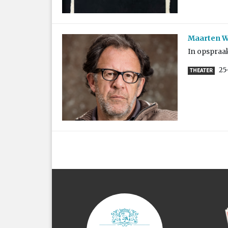
Maarten W
In opspraak
25
THEATER