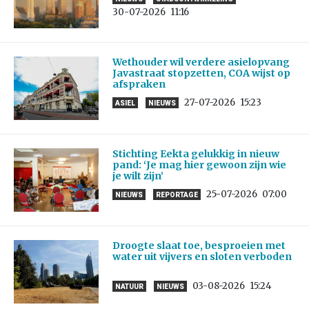
30-07-2026
11:16
Wethouder wil verdere asielopvang
Javastraat stopzetten, COA wijst op
afspraken
27-07-2026
15:23
ASIEL
NIEUWS
Stichting Eekta gelukkig in nieuw
pand: ‘Je mag hier gewoon zijn wie
je wilt zijn’
25-07-2026
07:00
NIEUWS
REPORTAGE
Droogte slaat toe, besproeien met
water uit vijvers en sloten verboden
03-08-2026
15:24
NATUUR
NIEUWS