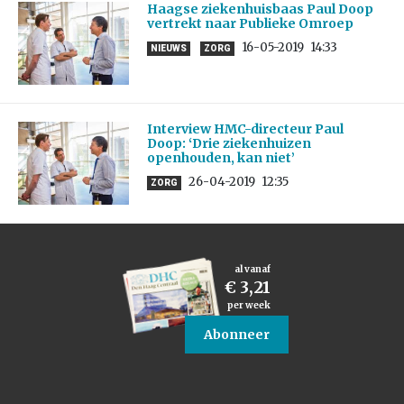
Haagse ziekenhuisbaas Paul Doop
vertrekt naar Publieke Omroep
16-05-2019
14:33
NIEUWS
ZORG
Interview HMC-directeur Paul
Doop: ‘Drie ziekenhuizen
openhouden, kan niet’
26-04-2019
12:35
ZORG
al vanaf
€ 3,21
per week
Abonneer