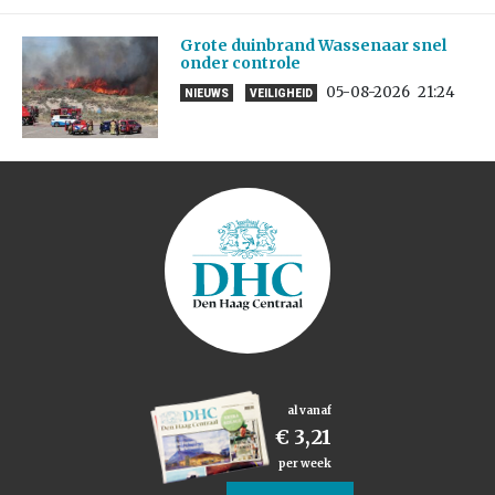
Grote duinbrand Wassenaar snel
onder controle
05-08-2026
21:24
NIEUWS
VEILIGHEID
al vanaf
€ 3,21
per week