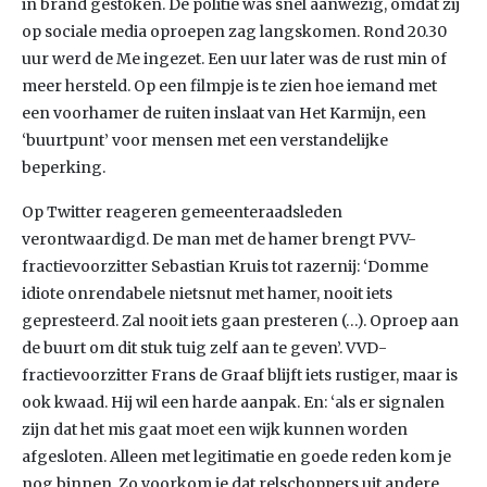
in brand gestoken. De politie was snel aanwezig, omdat zij
op sociale media oproepen zag langskomen. Rond 20.30
uur werd de Me ingezet. Een uur later was de rust min of
meer hersteld. Op een filmpje is te zien hoe iemand met
een voorhamer de ruiten inslaat van Het Karmijn, een
‘buurtpunt’ voor mensen met een verstandelijke
beperking.
Op Twitter reageren gemeenteraadsleden
verontwaardigd. De man met de hamer brengt PVV-
fractievoorzitter Sebastian Kruis tot razernij: ‘Domme
idiote onrendabele nietsnut met hamer, nooit iets
gepresteerd. Zal nooit iets gaan presteren (…). Oproep aan
de buurt om dit stuk tuig zelf aan te geven’. VVD-
fractievoorzitter Frans de Graaf blijft iets rustiger, maar is
ook kwaad. Hij wil een harde aanpak. En: ‘als er signalen
zijn dat het mis gaat moet een wijk kunnen worden
afgesloten. Alleen met legitimatie en goede reden kom je
nog binnen. Zo voorkom je dat relschoppers uit andere