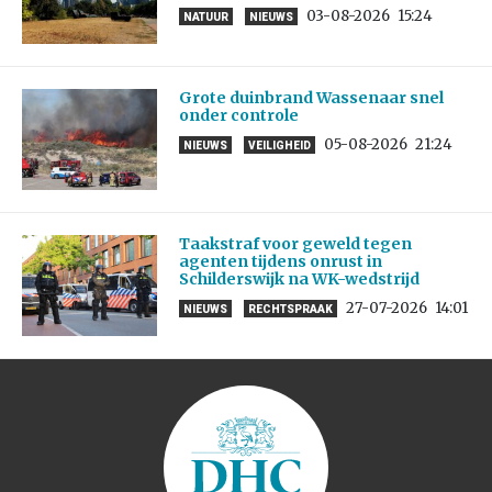
03-08-2026
15:24
NATUUR
NIEUWS
Grote duinbrand Wassenaar snel
onder controle
05-08-2026
21:24
NIEUWS
VEILIGHEID
Taakstraf voor geweld tegen
agenten tijdens onrust in
Schilderswijk na WK-wedstrijd
27-07-2026
14:01
NIEUWS
RECHTSPRAAK