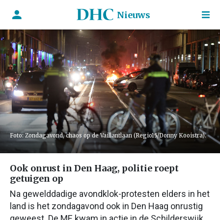
Nieuws
Foto: Zondagavond, chaos op de Vaillantlaan (Regio15/Donny Kooistra).
Ook onrust in Den Haag, politie roept
getuigen op
Na gewelddadige avondklok-protesten elders in het
land is het zondagavond ook in Den Haag onrustig
geweest. De ME kwam in actie in de Schilderswijk.