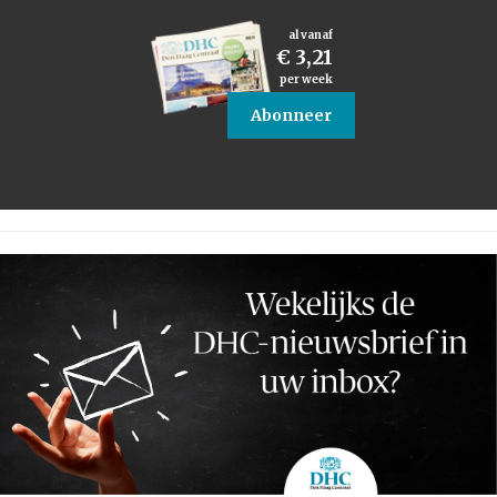
al vanaf
€ 3,21
per week
Abonneer