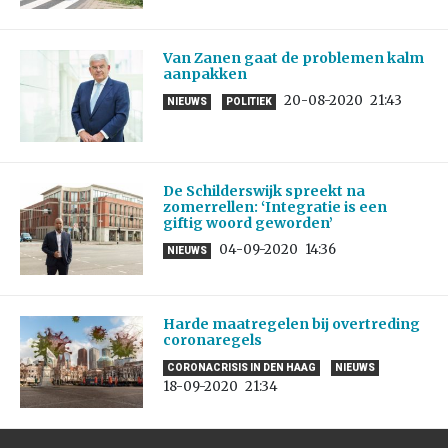
Van Zanen gaat de problemen kalm
aanpakken
20-08-2020
21:43
NIEUWS
POLITIEK
De Schilderswijk spreekt na
zomerrellen: ‘Integratie is een
giftig woord geworden’
04-09-2020
14:36
NIEUWS
Harde maatregelen bij overtreding
coronaregels
CORONACRISIS IN DEN HAAG
NIEUWS
18-09-2020
21:34