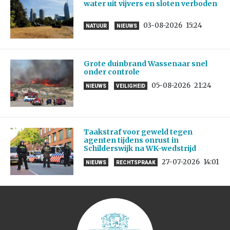
water uit vijvers en sloten verboden
03-08-2026
15:24
NATUUR
NIEUWS
Grote duinbrand Wassenaar snel
onder controle
05-08-2026
21:24
NIEUWS
VEILIGHEID
Taakstraf voor geweld tegen
agenten tijdens onrust in
Schilderswijk na WK-wedstrijd
27-07-2026
14:01
NIEUWS
RECHTSPRAAK