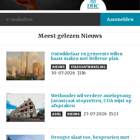
Meest gelezen Nieuws
Ontwikkelaar en gemeente willen
haast maken met Bellevue-plan
NIEUWS
STADSONTWIKKELING
30-07-2026
11:16
Wethouder wil verdere asielopvang
Javastraat stopzetten, COA wijst op
afspraken
27-07-2026
15:23
ASIEL
NIEUWS
Droogte slaat toe, besproeien met