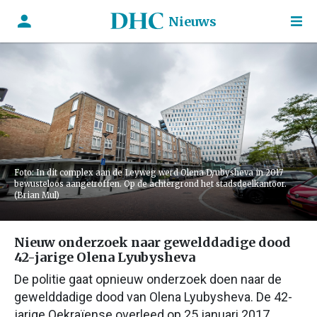
Nieuws
Foto: In dit complex aan de Leyweg werd Olena Lyubysheva in 2017
bewusteloos aangetroffen. Op de achtergrond het stadsdeelkantoor.
(Brian Mul)
Nieuw onderzoek naar gewelddadige dood
42-jarige Olena Lyubysheva
De politie gaat opnieuw onderzoek doen naar de
gewelddadige dood van Olena Lyubysheva. De 42-
jarige Oekraïense overleed op 25 januari 2017,