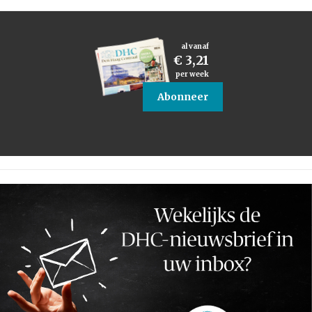
al vanaf
€ 3,21
per week
Abonneer