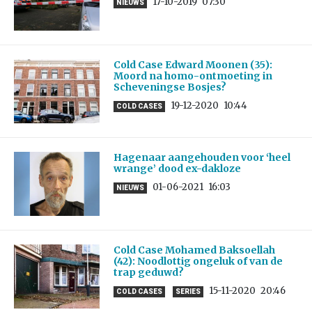
17-10-2019
07:30
NIEUWS
Cold Case Edward Moonen (35):
Moord na homo-ontmoeting in
Scheveningse Bosjes?
19-12-2020
10:44
COLD CASES
Hagenaar aangehouden voor ‘heel
wrange’ dood ex-dakloze
01-06-2021
16:03
NIEUWS
Cold Case Mohamed Baksoellah
(42): Noodlottig ongeluk of van de
trap geduwd?
15-11-2020
20:46
COLD CASES
SERIES