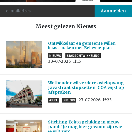
Meest gelezen Nieuws
Ontwikkelaar en gemeente willen
haast maken met Bellevue-plan
NIEUWS
STADSONTWIKKELING
30-07-2026
11:16
Wethouder wil verdere asielopvang
Javastraat stopzetten, COA wijst op
afspraken
27-07-2026
15:23
ASIEL
NIEUWS
Stichting Eekta gelukkig in nieuw
pand: ‘Je mag hier gewoon zijn wie
je wilt zijn’