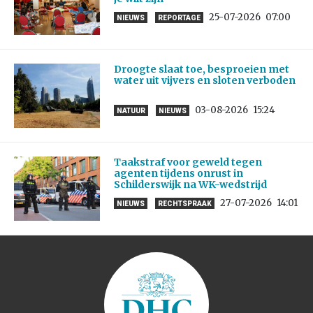
25-07-2026
07:00
NIEUWS
REPORTAGE
Droogte slaat toe, besproeien met
water uit vijvers en sloten verboden
03-08-2026
15:24
NATUUR
NIEUWS
Taakstraf voor geweld tegen
agenten tijdens onrust in
Schilderswijk na WK-wedstrijd
27-07-2026
14:01
NIEUWS
RECHTSPRAAK