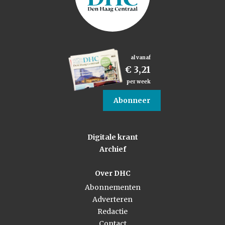
al vanaf
€ 3,21
per week
Abonneer
Digitale krant
Archief
Over DHC
Abonnementen
Adverteren
Redactie
Contact