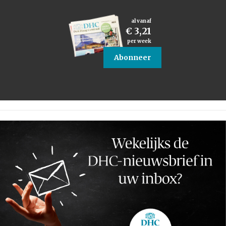
al vanaf
€ 3,21
per week
Abonneer