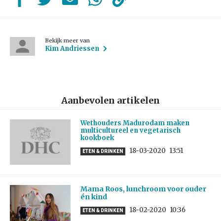
Bekijk meer van
Kim Andriessen
Aanbevolen artikelen
Wethouders Madurodam maken
multicultureel en vegetarisch
kookboek
18-03-2020
13:51
ETEN & DRINKEN
Mama Roos, lunchroom voor ouder
én kind
18-02-2020
10:36
ETEN & DRINKEN