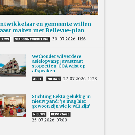
ntwikkelaar en gemeente willen
aast maken met Bellevue-plan
30-07-2026
11:16
IEUWS
STADSONTWIKKELING
Wethouder wil verdere
asielopvang Javastraat
stopzetten, COA wijst op
afspraken
27-07-2026
15:23
ASIEL
NIEUWS
Stichting Eekta gelukkig in
nieuw pand: ‘Je mag hier
gewoon zijn wie je wilt zijn’
NIEUWS
REPORTAGE
25-07-2026
07:00