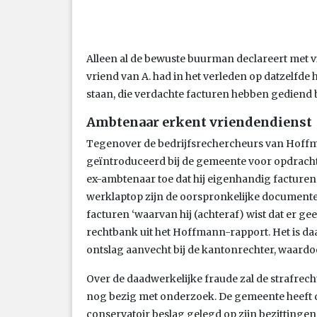
Alleen al de bewuste buurman declareert met vi
vriend van A. had in het verleden op datzelfde
staan, die verdachte facturen hebben gediend 
Ambtenaar erkent vriendendienst
Tegenover de bedrijfsrechercheurs van Hoffma
geïntroduceerd bij de gemeente voor opdracht
ex-ambtenaar toe dat hij eigenhandig facturen 
werklaptop zijn de oorspronkelijke documente
facturen ‘waarvan hij (achteraf) wist dat er gee
rechtbank uit het Hoffmann-rapport. Het is daa
ontslag aanvecht bij de kantonrechter, waardoor
Over de daadwerkelijke fraude zal de strafrecht
nog bezig met onderzoek. De gemeente heeft da
conservatoir beslag gelegd op zijn bezittingen