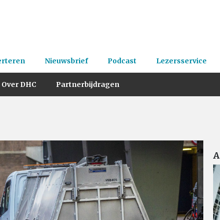
erteren
Nieuwsbrief
Podcast
Lezersservice
Over DHC
Partnerbijdragen
A