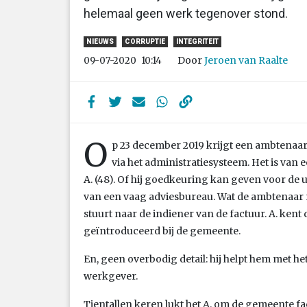
helemaal geen werk tegenover stond.
NIEUWS
CORRUPTIE
INTEGRITEIT
Door
Jeroen van Raalte
09-07-2020
10:14
O
p 23 december 2019 krijgt een ambtenaa
via het administratiesysteem. Het is van e
A. (48). Of hij goedkeuring kan geven voor de u
van een vaag adviesbureau. Wat de ambtenaar ni
stuurt naar de indiener van de factuur. A. kent
geïntroduceerd bij de gemeente.
En, geen overbodig detail: hij helpt hem met het
werkgever.
Tientallen keren lukt het A. om de gemeente fa