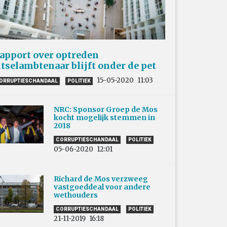
apport over optreden
itselambtenaar blijft onder de pet
15-05-2020
11:03
ORRUPTIESCHANDAAL
POLITIEK
NRC: Sponsor Groep de Mos
kocht mogelijk stemmen in
2018
CORRUPTIESCHANDAAL
POLITIEK
05-06-2020
12:01
Richard de Mos verzweeg
vastgoeddeal voor andere
wethouders
CORRUPTIESCHANDAAL
POLITIEK
21-11-2019
16:18