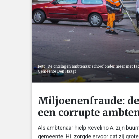
Foto: De ontslagen ambtenaar schoof onder meer met fact
Gemeente Den Haag)
Miljoenenfraude: d
een corrupte ambte
Als ambtenaar hielp Revelino A. zijn buu
gemeente. Hij zorgde ervoor dat zij grot