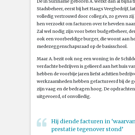
De in Suriname geboren A. werkt dan al bijna ti
Stadsbeheer, eerst bij het Haags Veegbedrijf, l
volledig vertrouwd door collega’s, zo geven zij
hen verzoekt om facturen over te hevelen naar
Zal wel nodig zijn voor beter budgetbeheer, de
ook een voorbeeldige burger, die woont aan het
medezeggenschapsraad op de basisschool.
Maar A. bezit ook nog een woning in de Schild
verdachte bedrijven is gelieerd aan het huis va
hebben de voorbije jaren liefst achttien bedri
werkzaamheden hebben gefactureerd bij de ge
zijn vaag en de bedragen hoog. De opdrachten 
uitgevoerd, of onvolledig.
Hij diende facturen in ‘waarvan 
prestatie tegenover stond’