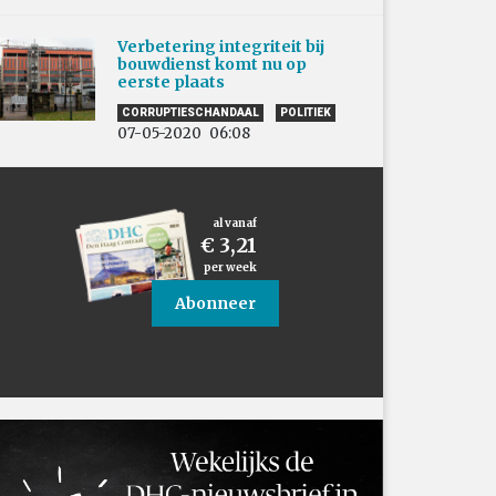
Verbetering integriteit bij
bouwdienst komt nu op
eerste plaats
CORRUPTIESCHANDAAL
POLITIEK
07-05-2020
06:08
al vanaf
€ 3,21
per week
Abonneer