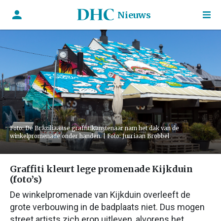
Nieuws
Foto: De Braziliaanse graffitikunstenaar nam het dak van de
winkelpromenade onder handen. | Foto: Jurriaan Brobbel
Graffiti kleurt lege promenade Kijkduin
(foto’s)
De winkelpromenade van Kijkduin overleeft de
grote verbouwing in de badplaats niet. Dus mogen
street artists zich erop uitleven, alvorens het