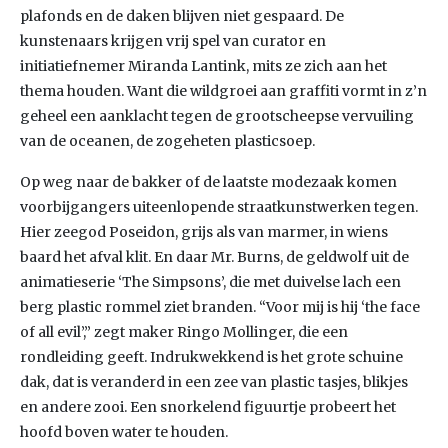
plafonds en de daken blijven niet gespaard. De
kunstenaars krijgen vrij spel van curator en
initiatiefnemer Miranda Lantink, mits ze zich aan het
thema houden. Want die wildgroei aan graffiti vormt in z’n
geheel een aanklacht tegen de grootscheepse vervuiling
van de oceanen, de zogeheten plasticsoep.
Op weg naar de bakker of de laatste modezaak komen
voorbijgangers uiteenlopende straatkunstwerken tegen.
Hier zeegod Poseidon, grijs als van marmer, in wiens
baard het afval klit. En daar Mr. Burns, de geldwolf uit de
animatieserie ‘The Simpsons’, die met duivelse lach een
berg plastic rommel ziet branden. “Voor mij is hij ‘the face
of all evil’,” zegt maker Ringo Mollinger, die een
rondleiding geeft. Indrukwekkend is het grote schuine
dak, dat is veranderd in een zee van plastic tasjes, blikjes
en andere zooi. Een snorkelend figuurtje probeert het
hoofd boven water te houden.