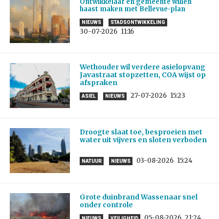
Ontwikkelaar en gemeente willen
haast maken met Bellevue-plan
NIEUWS
STADSONTWIKKELING
30-07-2026
11:16
Wethouder wil verdere asielopvang
Javastraat stopzetten, COA wijst op
afspraken
27-07-2026
15:23
ASIEL
NIEUWS
Droogte slaat toe, besproeien met
water uit vijvers en sloten verboden
03-08-2026
15:24
NATUUR
NIEUWS
Grote duinbrand Wassenaar snel
onder controle
05-08-2026
21:24
NIEUWS
VEILIGHEID