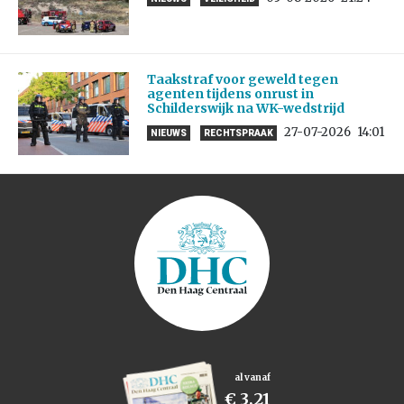
Taakstraf voor geweld tegen
agenten tijdens onrust in
Schilderswijk na WK-wedstrijd
27-07-2026
14:01
NIEUWS
RECHTSPRAAK
al vanaf
€ 3,21