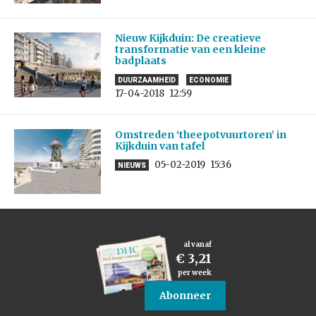
Nieuw Kijkduin: De creatieve
transformatie van een kleine
badplaats
DUURZAAMHEID
ECONOMIE
17-04-2018
12:59
Omstreden ‘theepotvuurtoren’ in
Kijkduin van tafel
05-02-2019
15:36
NIEUWS
al vanaf
€ 3,21
per week
Abonneer