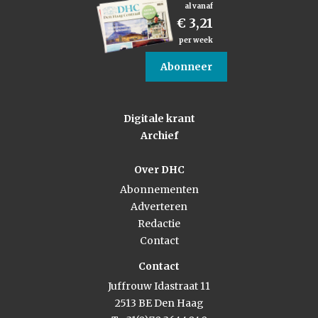
al vanaf
€ 3,21
per week
Abonneer
Digitale krant
Archief
Over DHC
Abonnementen
Adverteren
Redactie
Contact
Contact
Juffrouw Idastraat 11
2513 BE Den Haag