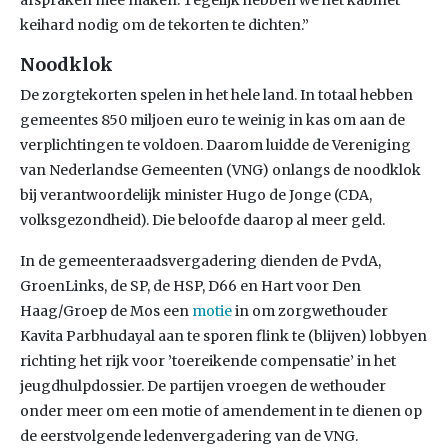
afspraken mee maken. Tegelijk hebben we het kabinet
keihard nodig om de tekorten te dichten.”
Noodklok
De zorgtekorten spelen in het hele land. In totaal hebben
gemeentes 850 miljoen euro te weinig in kas om aan de
verplichtingen te voldoen. Daarom luidde de Vereniging
van Nederlandse Gemeenten (VNG) onlangs de noodklok
bij verantwoordelijk minister Hugo de Jonge (CDA,
volksgezondheid). Die beloofde daarop al meer geld.
In de gemeenteraadsvergadering dienden de PvdA,
GroenLinks, de SP, de HSP, D66 en Hart voor Den
Haag/Groep de Mos een
motie
in om zorgwethouder
Kavita Parbhudayal aan te sporen flink te (blijven) lobbyen
richting het rijk voor ’toereikende compensatie’ in het
jeugdhulpdossier. De partijen vroegen de wethouder
onder meer om een motie of amendement in te dienen op
de eerstvolgende ledenvergadering van de VNG.