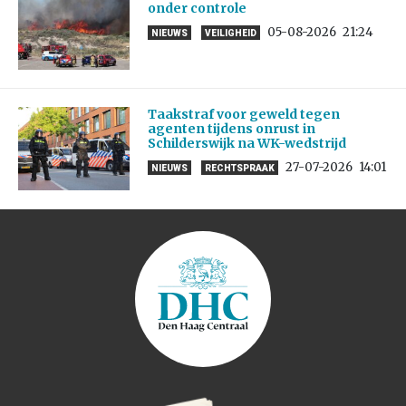
onder controle
05-08-2026
21:24
NIEUWS
VEILIGHEID
Taakstraf voor geweld tegen
agenten tijdens onrust in
Schilderswijk na WK-wedstrijd
27-07-2026
14:01
NIEUWS
RECHTSPRAAK