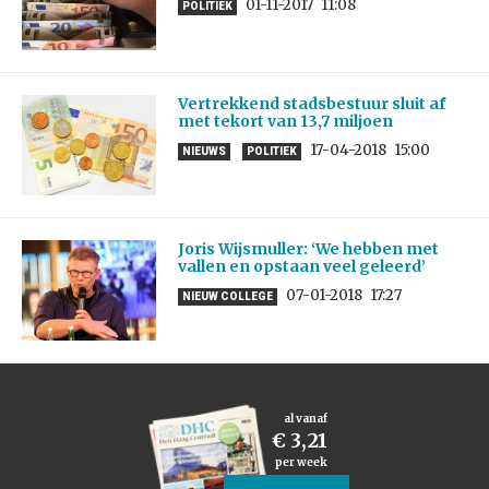
01-11-2017
11:08
POLITIEK
Vertrekkend stadsbestuur sluit af
met tekort van 13,7 miljoen
17-04-2018
15:00
NIEUWS
POLITIEK
Joris Wijsmuller: ‘We hebben met
vallen en opstaan veel geleerd’
07-01-2018
17:27
NIEUW COLLEGE
al vanaf
€ 3,21
per week