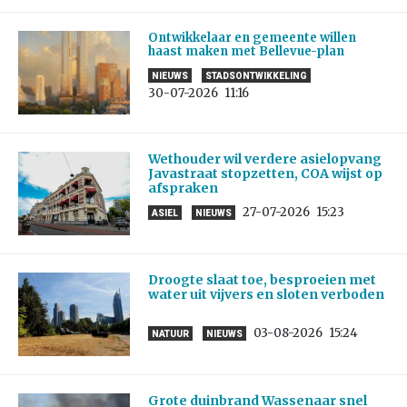
Ontwikkelaar en gemeente willen
haast maken met Bellevue-plan
NIEUWS
STADSONTWIKKELING
30-07-2026
11:16
Wethouder wil verdere asielopvang
Javastraat stopzetten, COA wijst op
afspraken
27-07-2026
15:23
ASIEL
NIEUWS
Droogte slaat toe, besproeien met
water uit vijvers en sloten verboden
03-08-2026
15:24
NATUUR
NIEUWS
Grote duinbrand Wassenaar snel