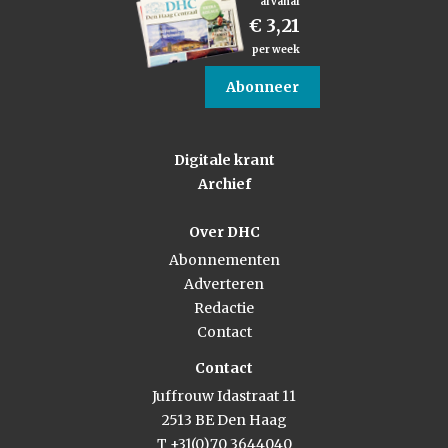
al vanaf
€ 3,21
per week
Abonneer
Digitale krant
Archief
Over DHC
Abonnementen
Adverteren
Redactie
Contact
Contact
Juffrouw Idastraat 11
2513 BE Den Haag
T +31(0)70 3644040