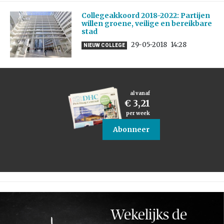
Collegeakkoord 2018-2022: Partijen
willen groene, veilige en bereikbare
stad
29-05-2018
14:28
NIEUW COLLEGE
al vanaf
€ 3,21
per week
Abonneer