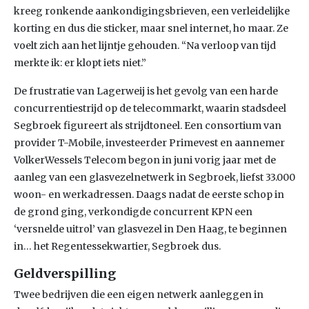
kreeg ronkende aankondigingsbrieven, een verleidelijke
korting en dus die sticker, maar snel internet, ho maar. Ze
voelt zich aan het lijntje gehouden. “Na verloop van tijd
merkte ik: er klopt iets niet.”
De frustratie van Lagerweij is het gevolg van een harde
concurrentiestrijd op de telecommarkt, waarin stadsdeel
Segbroek figureert als strijdtoneel. Een consortium van
provider T-Mobile, investeerder Primevest en aannemer
VolkerWessels Telecom begon in juni vorig jaar met de
aanleg van een glasvezelnetwerk in Segbroek, liefst 33.000
woon- en werkadressen. Daags nadat de eerste schop in
de grond ging, verkondigde concurrent KPN een
‘versnelde uitrol’ van glasvezel in Den Haag, te beginnen
in… het Regentessekwartier, Segbroek dus.
Geldverspilling
Twee bedrijven die een eigen netwerk aanleggen in