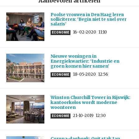
Aanbevolen artikelen
Poolse vrouwen in Den Haag leren
solliciteren: ‘Begin niet te snel over
salaris’
16-02-2020
11:10
ECONOMIE
Nieuwe woningen in
Energiekwartier: ‘Industrie en
groen komen hier samen’
18-05-2020
12:56
ECONOMIE
Winston Churchill Tower in Rijswijk:
kantoorkolos wordt moderne
woontoren
21-10-2019
12:30
ECONOMIE
Corona-dagboek: Ooit stak Jan