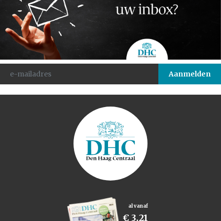
al vanaf
€ 3,21