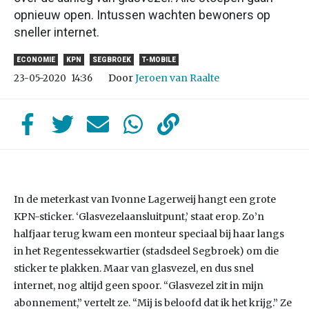
opnieuw open. Intussen wachten bewoners op
sneller internet.
ECONOMIE
KPN
SEGBROEK
T-MOBILE
Door
Jeroen van Raalte
23-05-2020
14:36
In de meterkast van Ivonne Lagerweij hangt een grote
KPN-sticker. ‘Glasvezelaansluitpunt,’ staat erop. Zo’n
halfjaar terug kwam een monteur speciaal bij haar langs
in het Regentessekwartier (stadsdeel Segbroek) om die
sticker te plakken. Maar van glasvezel, en dus snel
internet, nog altijd geen spoor. “Glasvezel zit in mijn
abonnement,” vertelt ze. “Mij is beloofd dat ik het krijg.” Ze