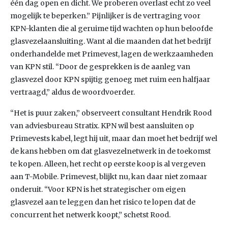
één dag open en dicht. We proberen overlast echt zo veel
mogelijk te beperken.” Pijnlijker is de vertraging voor
KPN-klanten die al geruime tijd wachten op hun beloofde
glasvezelaansluiting. Want al die maanden dat het bedrijf
onderhandelde met Primevest, lagen de werkzaamheden
van KPN stil. “Door de gesprekken is de aanleg van
glasvezel door KPN spijtig genoeg met ruim een halfjaar
vertraagd,” aldus de woordvoerder.
“Het is puur zaken,” observeert consultant Hendrik Rood
van adviesbureau Stratix. KPN wil best aansluiten op
Primevests kabel, legt hij uit, maar dan moet het bedrijf wel
de kans hebben om dat glasvezelnetwerk in de toekomst
te kopen. Alleen, het recht op eerste koop is al vergeven
aan T-Mobile. Primevest, blijkt nu, kan daar niet zomaar
onderuit. “Voor KPN is het strategischer om eigen
glasvezel aan te leggen dan het risico te lopen dat de
concurrent het netwerk koopt,” schetst Rood.