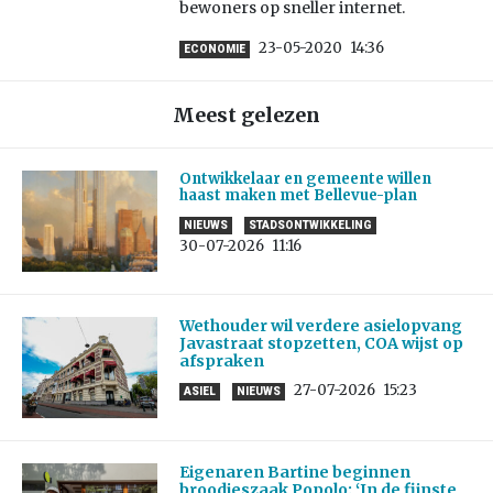
bewoners op sneller internet.
23-05-2020
14:36
ECONOMIE
Meest gelezen
Ontwikkelaar en gemeente willen
haast maken met Bellevue-plan
NIEUWS
STADSONTWIKKELING
30-07-2026
11:16
Wethouder wil verdere asielopvang
Javastraat stopzetten, COA wijst op
afspraken
27-07-2026
15:23
ASIEL
NIEUWS
Eigenaren Bartine beginnen
broodjeszaak Popolo: ‘In de fijnste