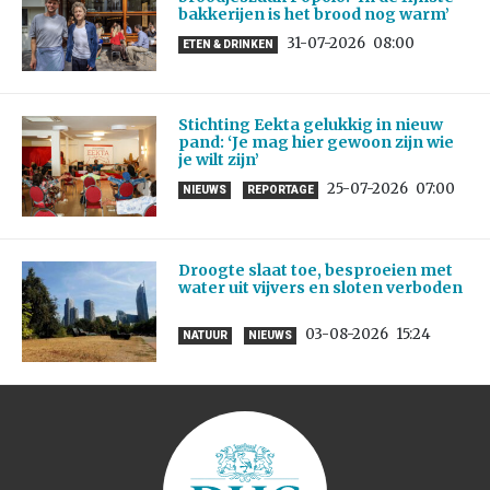
bakkerijen is het brood nog warm’
31-07-2026
08:00
ETEN & DRINKEN
Stichting Eekta gelukkig in nieuw
pand: ‘Je mag hier gewoon zijn wie
je wilt zijn’
25-07-2026
07:00
NIEUWS
REPORTAGE
Droogte slaat toe, besproeien met
water uit vijvers en sloten verboden
03-08-2026
15:24
NATUUR
NIEUWS