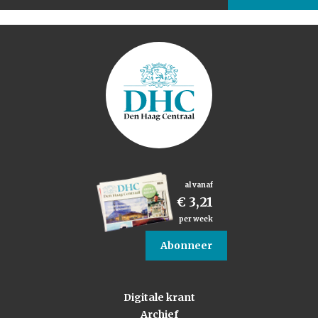
al vanaf
€ 3,21
per week
Abonneer
Digitale krant
Archief