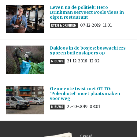
Leven na de politiek: Hero
Brinkman serveert Pools vlees in
eigen restaurant
07-12-2019
11:01
ETEN & DRINKEN
Dakloos in de bosjes: boswachters
sporen buitenslapers op
21-12-2018
12:02
NIEUWS
Gemeente twist met OTTO:
‘Polenhotel’ moet plaatsmaken
voor weg
25-10-2019
08:01
NIEUWS
al vanaf