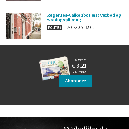
Regentes-Valkenbos eist verbod op
woningsplitsing
19-10-2017
12:03
POLITIEK
al vanaf
€ 3,21
per week
Abonneer