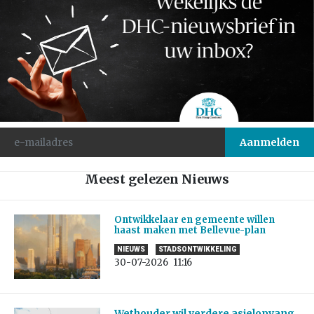
Meest gelezen Nieuws
Ontwikkelaar en gemeente willen
haast maken met Bellevue-plan
NIEUWS
STADSONTWIKKELING
30-07-2026
11:16
Wethouder wil verdere asielopvang