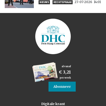
27-07-2026
14:01
NIEUWS
RECHTSPRAAK
al vanaf
€ 3,21
per week
Abonneer
Digitale krant