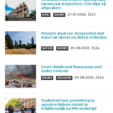
Javastraat stopzetten, COA wijst op
afspraken
27-07-2026
15:23
ASIEL
NIEUWS
Droogte slaat toe, besproeien met
water uit vijvers en sloten verboden
03-08-2026
15:24
NATUUR
NIEUWS
Grote duinbrand Wassenaar snel
onder controle
05-08-2026
21:24
NIEUWS
VEILIGHEID
Taakstraf voor geweld tegen
agenten tijdens onrust in
Schilderswijk na WK-wedstrijd