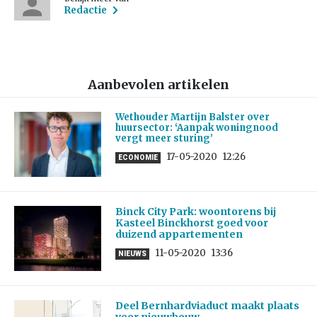
Redactie
Aanbevolen artikelen
Wethouder Martijn Balster over
huursector: ‘Aanpak woningnood
vergt meer sturing’
17-05-2020
12:26
ECONOMIE
Binck City Park: woontorens bij
Kasteel Binckhorst goed voor
duizend appartementen
11-05-2020
13:36
NIEUWS
Deel Bernhardviaduct maakt plaats