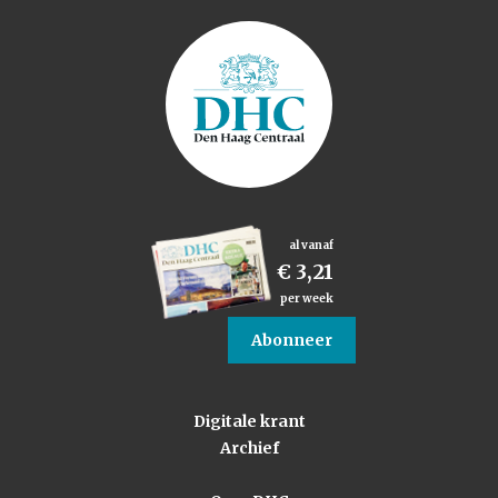
al vanaf
€ 3,21
per week
Abonneer
Digitale krant
Archief