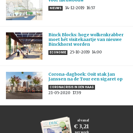
voor nieuwbouw
14-12-2019
16:57
NIEUWS
Binck Blocks: hoge wolkenkrabber
moet hét visitekaartje van nieuwe
Binckhorst worden
25-10-2019
14:00
ECONOMIE
Corona-dagboek: Ooit stak Jan
Janssen na de Tour een sigaret op
CORONACRISIS IN DEN HAAG
21-05-2020
17:39
al vanaf
€ 3,21
per week