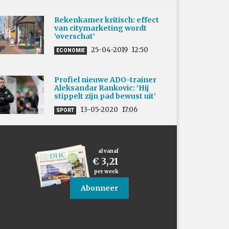
Rekenkamer kritisch: effect
van citymarketing wordt
‘overschat’
25-04-2019
12:50
ECONOMIE
Profiel nieuwe ADO-trainer
Aleksandar Rankovic: ‘Hij
stippelt zijn pad bewust uit’
13-05-2020
17:06
SPORT
al vanaf
€ 3,21
per week
Abonneer