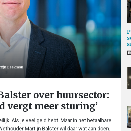
P
s
s
E
artijn Beekman
alster over huursector:
 vergt meer sturing’
lijk. Als je veel geld hebt. Maar in het betaalbare
ethouder Martijn Balster wil daar wat aan doen.