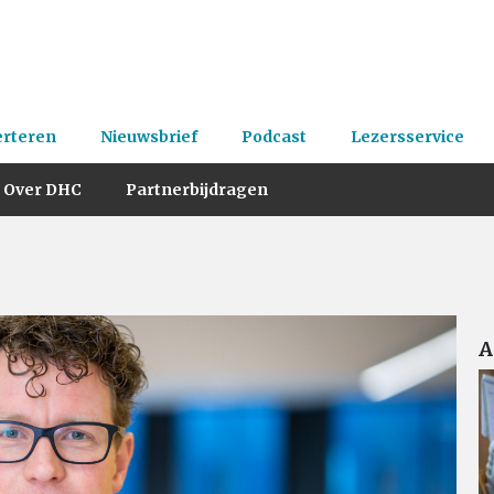
erteren
Nieuwsbrief
Podcast
Lezersservice
Over DHC
Partnerbijdragen
A