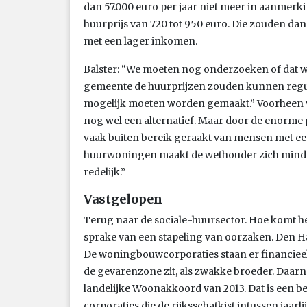
dan 57.000 euro per jaar niet meer in aanme
huurprijs van 720 tot 950 euro. Die zouden d
met een lager inkomen.
Balster: “We moeten nog onderzoeken of dat wer
gemeente de huurprijzen zouden kunnen regule
mogelijk moeten worden gemaakt.” Voorheen v
nog wel een alternatief. Maar door de enorme 
vaak buiten bereik geraakt van mensen met e
huurwoningen maakt de wethouder zich minder
redelijk.”
Vastgelopen
Terug naar de sociale-huursector. Hoe komt het
sprake van een stapeling van oorzaken. Den H
De woningbouwcorporaties staan er financieel 
de gevarenzone zit, als zwakke broeder. Daarnaa
landelijke Woonakkoord van 2013. Dat is een b
corporaties die de rijksschatkist intussen jaarl