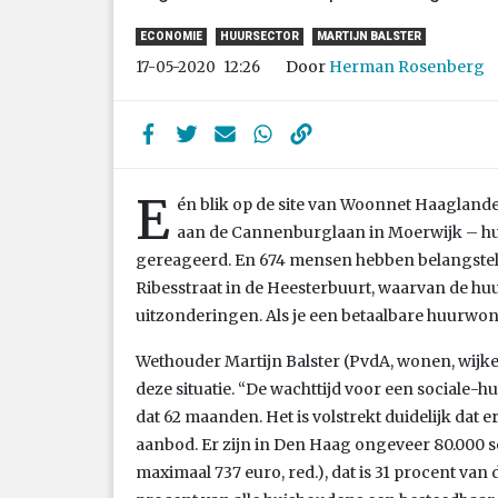
ECONOMIE
HUURSECTOR
MARTIJN BALSTER
Door
Herman Rosenberg
17-05-2020
12:26
E
én blik op de site van Woonnet Haaglan
aan de Cannenburglaan in Moerwijk – hu
gereageerd. En 674 mensen hebben belangste
Ribesstraat in de Heesterbuurt, waarvan de huu
uitzonderingen. Als je een betaalbare huurwoni
Wethouder Martijn Balster (PvdA, wonen, wijken 
deze situatie. “De wachttijd voor een sociale-
dat 62 maanden. Het is volstrekt duidelijk dat
aanbod. Er zijn in Den Haag ongeveer 80.000
maximaal 737 euro, red.), dat is 31 procent van 