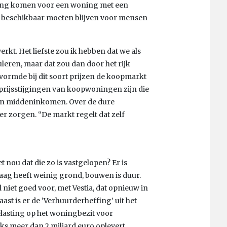
rking komen voor een woning met een
an beschikbaar moeten blijven voor mensen
kt. Het liefste zou ik hebben dat we als
ren, maar dat zou dan door het rijk
ormde bij dit soort prijzen de koopmarkt
prijsstijgingen van koopwoningen zijn die
en middeninkomen. Over de dure
 zorgen. “De markt regelt dat zelf
 nou dat die zo is vastgelopen? Er is
aag heeft weinig grond, bouwen is duur.
niet goed voor, met Vestia, dat opnieuw in
st is er de ‘Verhuurderheffing’ uit het
elasting op het woningbezit voor
ijks meer dan 2 miljard euro oplevert.