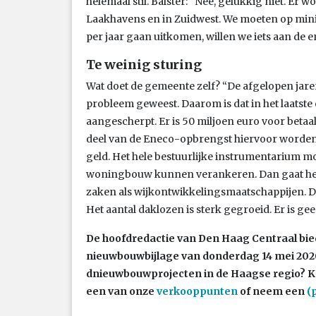
helemaal stil. Balster: “Nee, gelukkig niet. Er
Laakhavens en in Zuidwest. We moeten op mi
per jaar gaan uitkomen, willen we iets aan de
Te weinig sturing
Wat doet de gemeente zelf? “De afgelopen jaren 
probleem geweest. Daarom is dat in het laatste
aangescherpt. Er is 50 miljoen euro voor beta
deel van de Eneco-opbrengst hiervoor worden
geld. Het hele bestuurlijke instrumentarium m
woningbouw kunnen verankeren. Dan gaat het 
zaken als wijkontwikkelingsmaatschappijen. De
Het aantal daklozen is sterk gegroeid. Er is geen
De hoofdredactie van Den Haag Centraal biedt
nieuwbouwbijlage van donderdag 14 mei 2020 
dnieuwbouwprojecten in de Haagse regio? Ko
een van onze
verkooppunten
of neem een
(