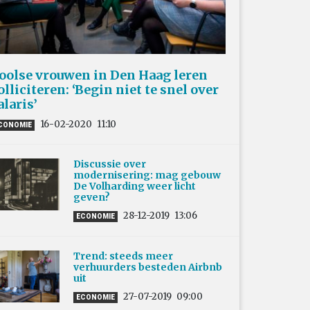
oolse vrouwen in Den Haag leren
olliciteren: ‘Begin niet te snel over
alaris’
16-02-2020
11:10
CONOMIE
Discussie over
modernisering: mag gebouw
De Volharding weer licht
geven?
28-12-2019
13:06
ECONOMIE
Trend: steeds meer
verhuurders besteden Airbnb
uit
27-07-2019
09:00
ECONOMIE