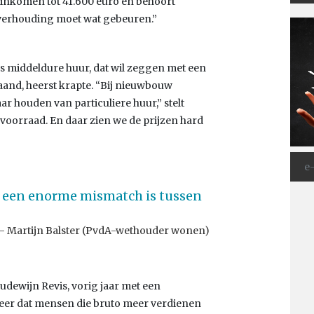
 inkomen tot 41.600 euro en behoort
 verhouding moet wat gebeuren.”
s middeldure huur, dat wil zeggen met een
aand, heerst krapte. “Bij nieuwbouw
 houden van particuliere huur,” stelt
 voorraad. En daar zien we de prijzen hard
 er een enorme mismatch is tussen
Martijn Balster (PvdA-wethouder wonen)
ewijn Revis, vorig jaar met een
eer dat mensen die bruto meer verdienen