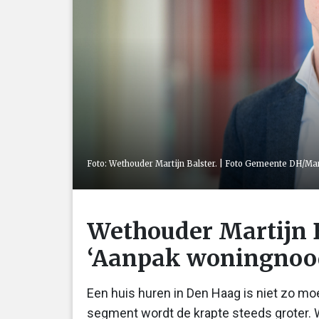
Foto: Wethouder Martijn Balster. | Foto Gemeente DH/M
Wethouder Martijn B
‘Aanpak woningnood
Een huis huren in Den Haag is niet zo moei
segment wordt de krapte steeds groter. W