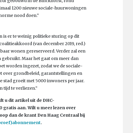
 wordt gebouwd in de Binckhorst, rond
nimaal 1200 nieuwe sociale-huurwoningen
 enorme nood doen.”
is er te weinig politieke sturing op dit
 coalitieakkoord (van december 2019, red.)
albaar wonen gereserveerd. Verder zal een
 gebruikt. Maar het gaat om meer dan
oet worden ingezet, zodat we de sociale-
over grondbeleid, garantstellingen en
 stad groeit met 5000 inwoners per jaar.
 tijd te verliezen.”
 u dit artikel uit de DHC-
gratis aan. Wilt u meer lezen over
op dan de krant Den Haag Centraal bij
proef)abonnement
.