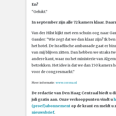
En?
“Gelukt.”
In september zijn alle 72 kamers klaar. Daarn
Van der Hilst kijkt met een schuin oog naar Ga
Gassler: “Wie zegt dat we dan klaar zijn? Ik be
het hotel. De Israëlische ambassade gaat er b
van mij blijven zitten. Dan hebben we straks tw
andere kant, waar nu het ministerie van Algemen
betrekken. Het idee is dat we dan 150 kamers
voor de congresmarkt.”
Meer informatie:
www.corona.nl
De redactie van Den Haag Centraal biedt u di
juli gratis aan. Onze verkooppunten vindt u
h
(proef)abonnement
op de krant en meldt u 
nieuwsbrief
.