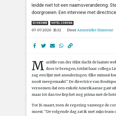
leidde niet tot een naamsverandering. Ste
doorgroeien. Een interview met directrice 
ECONOMIE
HOTEL CORONA
Door
Annerieke Simeone
07-07-2020
16:32
M
ariëlle van der Hilst dacht de laatste
door te brengen, totdat haar collega Li
zag een lijst met annuleringen. Elke minuut 
nooit meegemaakt.” De directrice van Boutique
vernomen dat een enkele Amerikaanse gast uit
maar tot dan toe liep het nog prima met de ho
Tot 16 maart, toen de regering vanwege de coro
moest. “De volgende dag zat ik met mijn team o