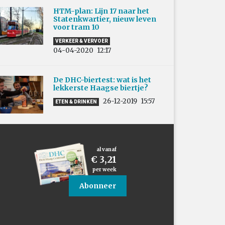
HTM-plan: Lijn 17 naar het
Statenkwartier, nieuw leven
voor tram 10
VERKEER & VERVOER
04-04-2020
12:17
De DHC-biertest: wat is het
lekkerste Haagse biertje?
26-12-2019
15:57
ETEN & DRINKEN
al vanaf
€ 3,21
per week
Abonneer