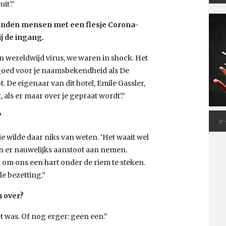
it’.”
 stonden mensen met een flesje Corona-
ij de ingang.
n wereldwijd virus, we waren in shock. Het
k goed voor je naamsbekendheid als De
. De eigenaar van dit hotel, Emile Gassler,
, als er maar over je gepraat wordt’.”
?
ie wilde daar niks van weten. ‘Het waait wel
ten er nauwelijks aanstoot aan nemen.
 om ons een hart onder de riem te steken.
e bezetting.”
n over?
t was. Of nog erger: geen een.”