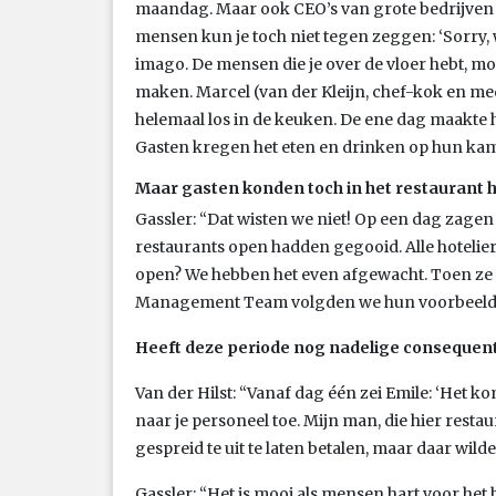
maandag. Maar ook CEO’s van grote bedrijven 
mensen kun je toch niet tegen zeggen: ‘Sorry, we
imago. De mensen die je over de vloer hebt, moe
maken. Marcel (van der Kleijn, chef-kok en m
helemaal los in de keuken. De ene dag maakte 
Gasten kregen het eten en drinken op hun kam
Maar gasten konden toch in het restaurant h
Gassler: “Dat wisten we niet! Op een dag zagen 
restaurants open hadden gegooid. Alle hoteli
open? We hebben het even afgewacht. Toen ze
Management Team volgden we hun voorbeeld
Heeft deze periode nog nadelige consequent
Van der Hilst: “Vanaf dag één zei Emile: ‘Het ko
naar je personeel toe. Mijn man, die hier res
gespreid te uit te laten betalen, maar daar wild
Gassler: “Het is mooi als mensen hart voor h