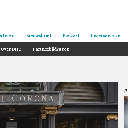
erteren
Nieuwsbrief
Podcast
Lezersservice
Over DHC
Partnerbijdragen
A