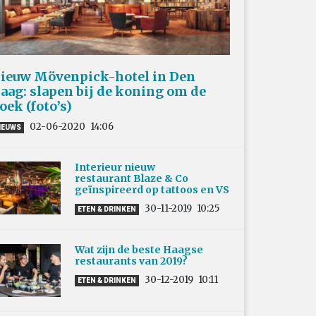
ieuw Mövenpick-hotel in Den
aag: slapen bij de koning om de
oek (foto’s)
02-06-2020
14:06
IEUWS
Interieur nieuw
restaurant Blaze & Co
geïnspireerd op tattoos en VS
30-11-2019
10:25
ETEN & DRINKEN
Wat zijn de beste Haagse
restaurants van 2019?
30-12-2019
10:11
ETEN & DRINKEN