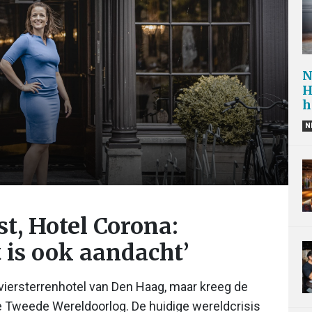
N
H
h
N
st, Hotel Corona:
 is ook aandacht’
viersterrenhotel van Den Haag, maar kreeg de
e Tweede Wereldoorlog. De huidige wereldcrisis