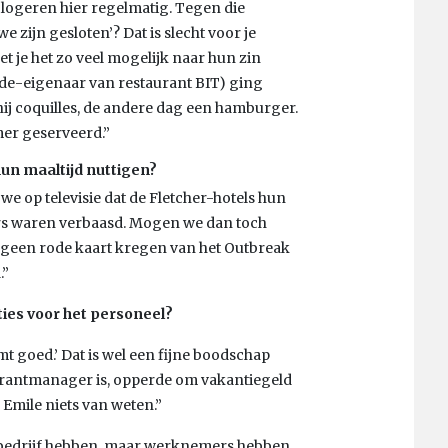
logeren hier regelmatig. Tegen die
 zijn gesloten’? Dat is slecht voor je
t je het zo veel mogelijk naar hun zin
ede-eigenaar van restaurant BIT) ging
hij coquilles, de andere dag een hamburger.
er geserveerd.”
un maaltijd nuttigen?
we op televisie dat de Fletcher-hotels hun
ers waren verbaasd. Mogen we dan toch
 geen rode kaart kregen van het Outbreak
.”
ies voor het personeel?
mt goed.’ Dat is wel een fijne boodschap
taurantmanager is, opperde om vakantiegeld
e Emile niets van weten.”
et bedrijf hebben, maar werknemers hebben