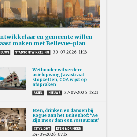
ntwikkelaar en gemeente willen
aast maken met Bellevue-plan
30-07-2026
11:16
IEUWS
STADSONTWIKKELING
Wethouder wil verdere
asielopvang Javastraat
stopzetten, COA wijst op
afspraken
27-07-2026
15:23
ASIEL
NIEUWS
Eten, drinken en dansen bij
Rogue aan het Buitenhof: ‘We
zijn meer dan een restaurant’
CITYLIGHT
ETEN & DRINKEN
24-07-2026
07:15