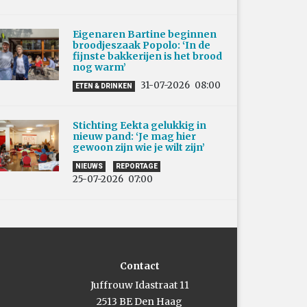
Eigenaren Bartine beginnen
broodjeszaak Popolo: ‘In de
fijnste bakkerijen is het brood
nog warm’
31-07-2026
08:00
ETEN & DRINKEN
Stichting Eekta gelukkig in
nieuw pand: ‘Je mag hier
gewoon zijn wie je wilt zijn’
NIEUWS
REPORTAGE
25-07-2026
07:00
Contact
Juffrouw Idastraat 11
2513 BE Den Haag