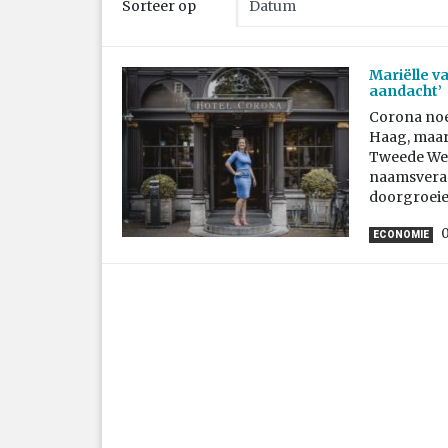
Sorteer op
Mariëlle v
aandacht’
Corona noem
Haag, maar 
Tweede Were
naamsveran
doorgroeien
ECONOMIE