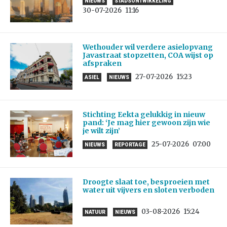
NIEUWS
STADSONTWIKKELING
30-07-2026
11:16
Wethouder wil verdere asielopvang
Javastraat stopzetten, COA wijst op
afspraken
27-07-2026
15:23
ASIEL
NIEUWS
Stichting Eekta gelukkig in nieuw
pand: ‘Je mag hier gewoon zijn wie
je wilt zijn’
25-07-2026
07:00
NIEUWS
REPORTAGE
Droogte slaat toe, besproeien met
water uit vijvers en sloten verboden
03-08-2026
15:24
NATUUR
NIEUWS