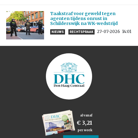
Taakstraf voor geweld tegen
agenten tijdens onrust in
Schilderswijk na WK-wedstrijd
27-07-2026
14:01
NIEUWS
RECHTSPRAAK
al vanaf
€ 3,21
per week