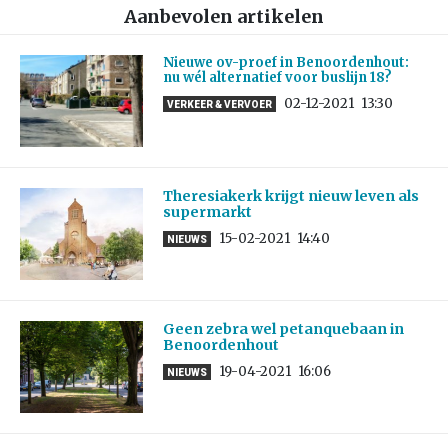
Aanbevolen artikelen
Nieuwe ov-proef in Benoordenhout:
nu wél alternatief voor buslijn 18?
02-12-2021
13:30
VERKEER & VERVOER
Theresiakerk krijgt nieuw leven als
supermarkt
15-02-2021
14:40
NIEUWS
Geen zebra wel petanquebaan in
Benoordenhout
19-04-2021
16:06
NIEUWS