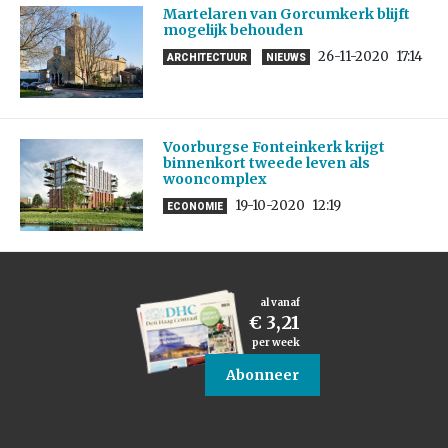
Martelaren van Gorcumkerk blijft
mogelijk behouden
26-11-2020
17:14
ARCHITECTUUR
NIEUWS
Voorburgse Fonteinkerk krijgt
binnenkort tweede leven als
wooncomplex
19-10-2020
12:19
ECONOMIE
al vanaf
€ 3,21
per week
Abonneer