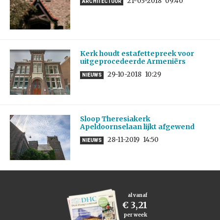
21-03-2018
09:40
ARCHITECTUUR
Kerk houdt estafettepreek voor
uitgeprocedeerde Armeniërs
29-10-2018
10:29
NIEUWS
Sloop Theresiakerk
Apeldoornselaan lijkt afgewend
28-11-2019
14:50
NIEUWS
al vanaf
€ 3,21
per week