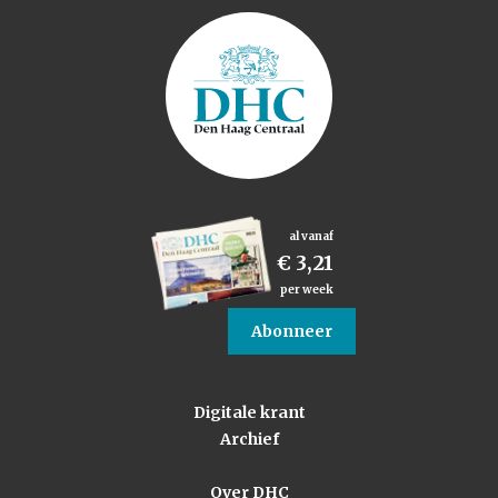
al vanaf
€ 3,21
per week
Abonneer
Digitale krant
Archief
Over DHC