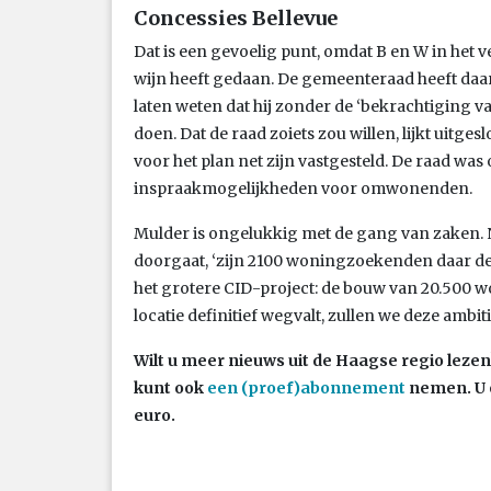
Concessies Bellevue
Dat is een gevoelig punt, omdat B en W in het ve
wijn heeft gedaan. De gemeenteraad heeft da
laten weten dat hij zonder de ‘bekrachtiging 
doen. Dat de raad zoiets zou willen, lijkt uitg
voor het plan net zijn vastgesteld. De raad was
inspraakmogelijkheden voor omwonenden.
Mulder is ongelukkig met de gang van zaken.
doorgaat, ‘zijn 2100 woningzoekenden daar de du
het grotere CID-project: de bouw van 20.500 won
locatie definitief wegvalt, zullen we deze ambit
Wilt u meer nieuws uit de Haagse regio leze
kunt ook
een (proef)abonnement
nemen. U 
euro.