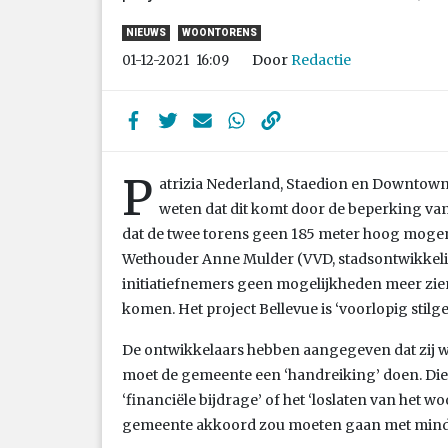
NIEUWS
WOONTORENS
Door
Redactie
01-12-2021
16:09
P
atrizia Nederland, Staedion en Downtow
weten dat dit komt door de beperking van
dat de twee torens geen 185 meter hoog moge
Wethouder Anne Mulder (VVD, stadsontwikkelin
initiatiefnemers geen mogelijkheden meer zien
komen. Het project Bellevue is ‘voorlopig stilge
De ontwikkelaars hebben aangegeven dat zij w
moet de gemeente een ‘handreiking’ doen. Di
‘financiële bijdrage’ of het ‘loslaten van het 
gemeente akkoord zou moeten gaan met mind