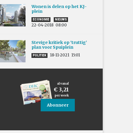
Wonen is delen op het KJ-
plein
ECONOMIE
NIEUWS
22-04-2018
08:00
Stevige kritiek op ‘truttig’
plan voor Spuiplein
18-11-2021
15:01
POLITIEK
al vanaf
€ 3,21
per week
Abonneer