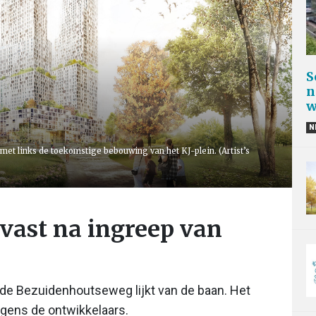
S
n
w
N
t links de toekomstige bebouwing van het KJ-plein. (Artist’s
 vast na ingreep van
e Bezuidenhoutseweg lijkt van de baan. Het
olgens de ontwikkelaars.