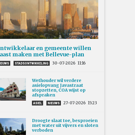
ntwikkelaar en gemeente willen
aast maken met Bellevue-plan
30-07-2026
11:16
IEUWS
STADSONTWIKKELING
Wethouder wil verdere
asielopvang Javastraat
stopzetten, COA wijst op
afspraken
27-07-2026
15:23
ASIEL
NIEUWS
Droogte slaat toe, besproeien
met water uit vijvers en sloten
verboden