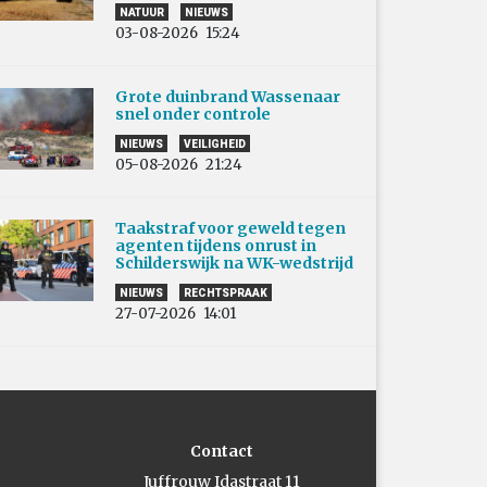
NATUUR
NIEUWS
03-08-2026
15:24
Grote duinbrand Wassenaar
snel onder controle
NIEUWS
VEILIGHEID
05-08-2026
21:24
Taakstraf voor geweld tegen
agenten tijdens onrust in
Schilderswijk na WK-wedstrijd
NIEUWS
RECHTSPRAAK
27-07-2026
14:01
Contact
Juffrouw Idastraat 11