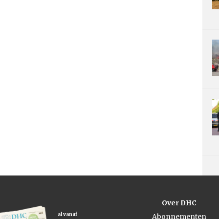
Over DHC
al vanaf
Abonnementen