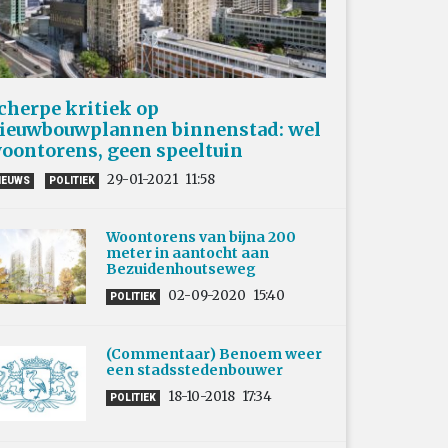
cherpe kritiek op
ieuwbouwplannen binnenstad: wel
oontorens, geen speeltuin
29-01-2021
11:58
IEUWS
POLITIEK
Woontorens van bijna 200
meter in aantocht aan
Bezuidenhoutseweg
02-09-2020
15:40
POLITIEK
(Commentaar) Benoem weer
een stadsstedenbouwer
18-10-2018
17:34
POLITIEK