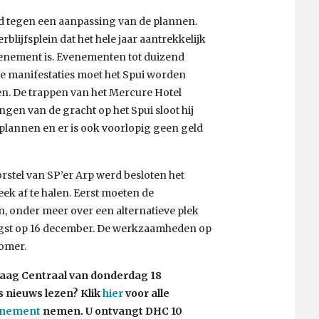
d tegen een aanpassing van de plannen.
blijfsplein dat het hele jaar aantrekkelijk
evenement is. Evenementen tot duizend
re manifestaties moet het Spui worden
en. De trappen van het Mercure Hotel
en van de gracht op het Spui sloot hij
e plannen en er is ook voorlopig geen geld
orstel van SP’er Arp werd besloten het
k af te halen. Eerst moeten de
 onder meer over een alternatieve plek
roegst op 16 december. De werkzaamheden op
omer.
 Haag Centraal van donderdag 18
s nieuws lezen?
Klik
hier
voor alle
nnement
nemen. U ontvangt DHC 10