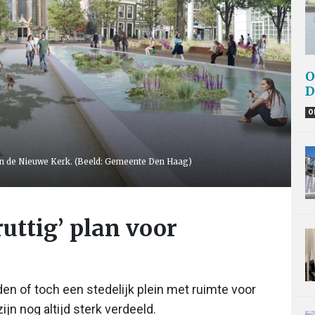
O
D
O
 van de Nieuwe Kerk. (Beeld: Gemeente Den Haag)
ruttig’ plan voor
en of toch een stedelijk plein met ruimte voor
n nog altijd sterk verdeeld.