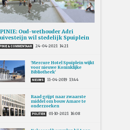
PINIE: Oud-wethouder Adri
uivesteijn wil stedelijk Spuiplein
24-04-2021
14:21
PINIE & COMMENTAAR
‘Mercure Hotel Spuiplein wijkt
voor nieuwe Koninklijke
Bibliotheek’
11-04-2019
13:44
NIEUWS
Raad grijpt naar zwaarste
middel om bouw Amare te
onderzoeken
01-10-2021
16:08
POLITIEK