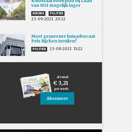
Kolossaal bouwplan bij Laan
van NOI mogelijk lager
NIEUWS
POLITIEK
23-09-2021
20:32
Moet gemeente huisadvocaat
Pels Rijcken inruilen?
23-08-2021
15:22
POLITIEK
al vanaf
€ 3,21
per week
Abonneer