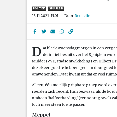
POLITIEK
SPUIPLEIN
Door
Redactie
18-11-2021
15:01
D
at bleek woensdagmorgen in een vergad
definitief besluit over het Spuiplein wo
Mulder (VVD, stadsontwikkeling) en Hilbert Br
deze keer goed te hebben gedaan door goed te
omwonenden. Daar kwam uit dat er veel ruimt
Alleen, één moeilijk grijpbare groep werd over 
roerden zich recent. Hun bezwaar: als de boel
omheen ‘halfverharding’ (een soort gravel) valt
toch meer steen toe te passen.
Meppel