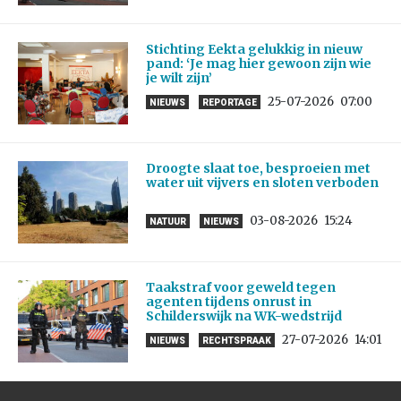
Stichting Eekta gelukkig in nieuw
pand: ‘Je mag hier gewoon zijn wie
je wilt zijn’
25-07-2026
07:00
NIEUWS
REPORTAGE
Droogte slaat toe, besproeien met
water uit vijvers en sloten verboden
03-08-2026
15:24
NATUUR
NIEUWS
Taakstraf voor geweld tegen
agenten tijdens onrust in
Schilderswijk na WK-wedstrijd
27-07-2026
14:01
NIEUWS
RECHTSPRAAK