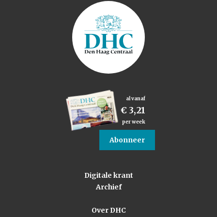
al vanaf
€ 3,21
per week
Abonneer
Digitale krant
Archief
Over DHC