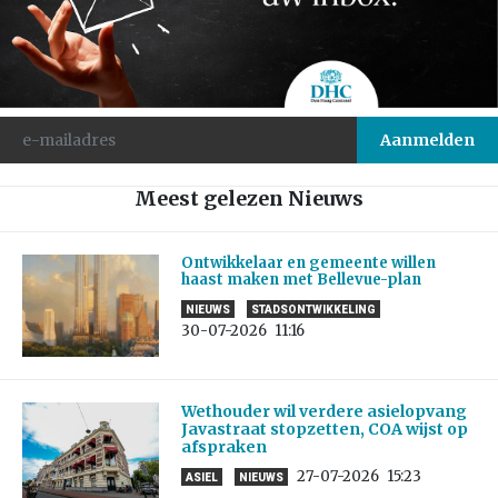
Meest gelezen Nieuws
Ontwikkelaar en gemeente willen
haast maken met Bellevue-plan
NIEUWS
STADSONTWIKKELING
30-07-2026
11:16
Wethouder wil verdere asielopvang
Javastraat stopzetten, COA wijst op
afspraken
27-07-2026
15:23
ASIEL
NIEUWS