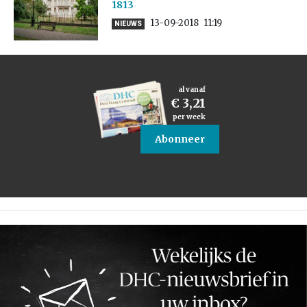
1813
13-09-2018
11:19
NIEUWS
al vanaf
€ 3,21
per week
Abonneer