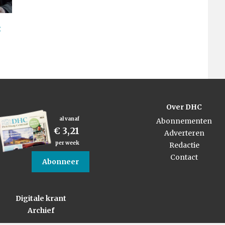
:
Over DHC
al vanaf
Abonnementen
€ 3,21
Adverteren
per week
Redactie
Contact
Abonneer
Digitale krant
Archief