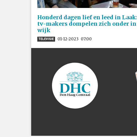
Honderd dagen lief en leed in Laak
tv-makers dompelen zich onder in
wijk
01-12-2023
07:00
TELEVISIE