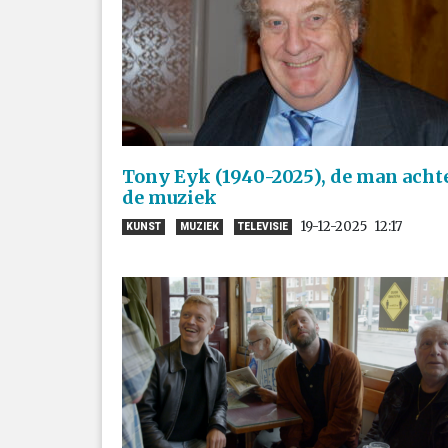
Tony Eyk (1940-2025), de man acht
de muziek
19-12-2025
12:17
KUNST
MUZIEK
TELEVISIE