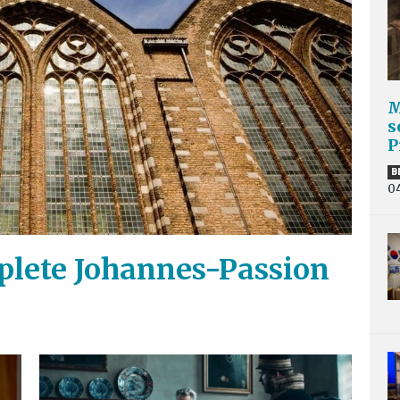
M
s
P
B
0
plete Johannes-Passion