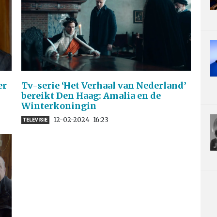
er
Tv-serie ‘Het Verhaal van Nederland’
bereikt Den Haag: Amalia en de
Winterkoningin
12-02-2024
16:23
TELEVISIE