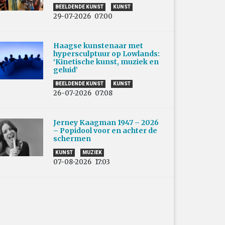
BEELDENDE KUNST
KUNST
29-07-2026
07:00
Haagse kunstenaar met
hypersculptuur op Lowlands:
‘Kinetische kunst, muziek en
geluid’
BEELDENDE KUNST
KUNST
26-07-2026
07:08
Jerney Kaagman 1947 – 2026
– Popidool voor en achter de
schermen
KUNST
MUZIEK
07-08-2026
17:03