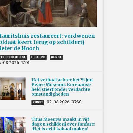
auritshuis restaureert: verdwenen
oldaat keert terug op schilderij
ieter de Hooch
EELDENDE KUNST
HISTORIE
KUNST
4-08-2026
17:01
Het verhaal achter het Yi Jun
Peace Museum: Koreaanse
held stierf onder verdachte
omstandigheden
02-08-2026
07:30
KUNST
Titus Meeuws maakt in vijf
dagen schilderij over fanfare:
‘Het is echt kabaal maken’