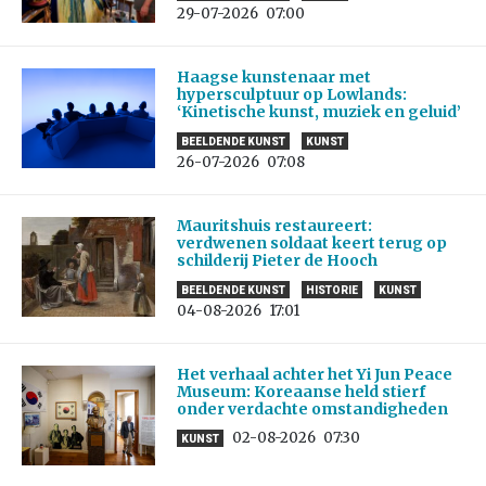
29-07-2026
07:00
Haagse kunstenaar met
hypersculptuur op Lowlands:
‘Kinetische kunst, muziek en geluid’
BEELDENDE KUNST
KUNST
26-07-2026
07:08
Mauritshuis restaureert:
verdwenen soldaat keert terug op
schilderij Pieter de Hooch
BEELDENDE KUNST
HISTORIE
KUNST
04-08-2026
17:01
Het verhaal achter het Yi Jun Peace
Museum: Koreaanse held stierf
onder verdachte omstandigheden
02-08-2026
07:30
KUNST