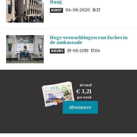
Haag
04-06-2020
16:17
KUNST
Hoge verwachtingen van Escher in
de ambassade
19-06-2019
17:04
NIEUWS
al vanaf
€ 3,21
per week
Abonneer