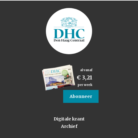
al vanaf
€ 3,21
per week
Abonneer
Digitale krant
Archief