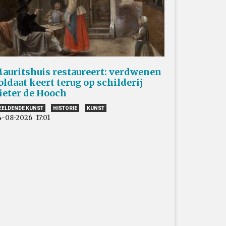
auritshuis restaureert: verdwenen
oldaat keert terug op schilderij
ieter de Hooch
EELDENDE KUNST
HISTORIE
KUNST
4-08-2026
17:01