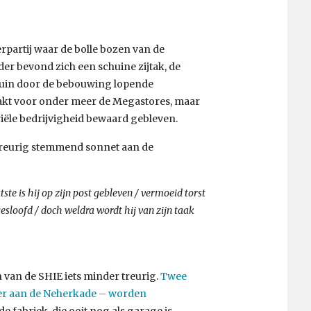
rpartij waar de bolle bozen van de
er bevond zich een schuine zijtak, de
chuin door de bebouwing lopende
akt voor onder meer de Megastores, maar
riële bedrijvigheid bewaard gebleven.
 treurig stemmend sonnet aan de
ste is hij op zijn post gebleven / vermoeid torst
tgesloofd / doch weldra wordt hij van zijn taak
 van de SHIE iets minder treurig.
Twee
er aan de Neherkade – worden
de fabriek, die ooit nog als garage is