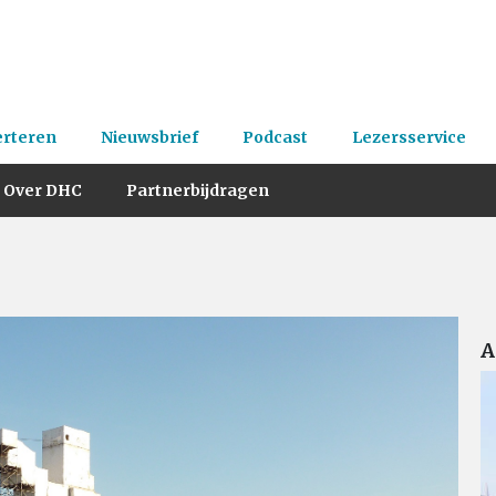
erteren
Nieuwsbrief
Podcast
Lezersservice
Over DHC
Partnerbijdragen
A