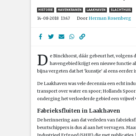
HISTORIE
HAVENKRANEN
LAAKHAVEN
SLACHTHUIS
Door
Herman Rosenberg
14-08-2018
13:47
D
e Binckhorst, dáár gebeurt het, volgens
havengebied krijgt een nieuwe functie a
bijna vergeten dat het ‘kunstje’ al eens eerder 
De Laakhaven was vele decennia een echt indu
transport over water en spoor; Hollands Spoor l
onderging het verloederde gebied een vrijwel
Fabrieksfluiten in Laakhaven
De herinnering aan dat verleden van fabrieks
beurtschippers is dus al aan het vervagen. Maa
Industrieel Erfgoed (SHIE) die met publicaties