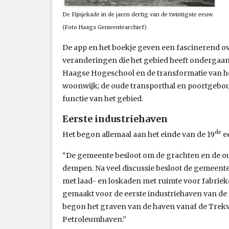
De Fijnjekade in de jaren dertig van de twintigste eeuw.
(Foto Haags Gemeentearchief)
De app en het boekje geven een fascinerend ov
veranderingen die het gebied heeft ondergaan
Haagse Hogeschool en de transformatie van het
woonwijk; de oude transporthal en poortgebo
functie van het gebied.
Eerste industriehaven
de
Het begon allemaal aan het einde van de 19
ee
“De gemeente besloot om de grachten en de o
dempen. Na veel discussie besloot de gemeente
met laad- en loskaden met ruimte voor fabriek
gemaakt voor de eerste industriehaven van de
begon het graven van de haven vanaf de Trekvli
Petroleumhaven.”