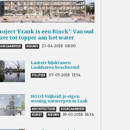
roject ‘Frank is een Binck’: Van oud
jzer tot topper aan het water
27-04-2018
08:00
UURZAAMHEID
NIEUWS
Laatste hijskranen
Laakhaven beschermd
07-03-2018
11:54
POLITIEK
HOGE Vrijheid: je eigen
woning ontwerpen in Laak
ARCHITECTUUR
DUURZAAMHEID
19-03-2018
14:34
KUNST
NIEUWS