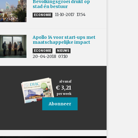
Bevolkingsgroei drukt op
stad én bestuur
11-10-2017
17:54
ECONOMIE
Apollo 14 voor start-ups met
maatschappelijke impact
ECONOMIE
NIEUWS
20-04-2018
07:10
al vanaf
€ 3,21
per week
Abonneer