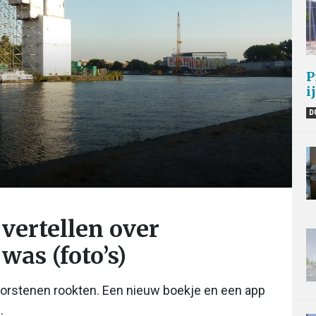
P
i
D
vertellen over
was (foto’s)
hoorstenen rookten. Een nieuw boekje en een app
.