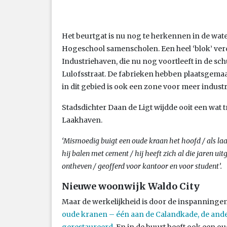
Het beurtgat is nu nog te herkennen in de wate
Hogeschool samenscholen. Een heel ‘blok’ verd
Industriehaven, die nu nog voortleeft in de s
Lulofsstraat. De fabrieken hebben plaatsgema
in dit gebied is ook een zone voor meer indust
Stadsdichter Daan de Ligt wijdde ooit een wat
Laakhaven.
‘Mismoedig buigt een oude kraan het hoofd / als laat
hij balen met cement / hij heeft zich al die jaren ui
ontheven / geofferd voor kantoor en voor student’.
Nieuwe woonwijk Waldo City
Maar de werkelijkheid is door de inspanningen
oude kranen – één aan de Calandkade, de and
gerestaureerd
. En in de buurt heeft ook een ou