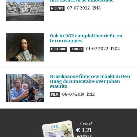
met Escher in de ambassade
07-07-2022
15:18
NIEUWS
Ook in 1672 complottheorieën en
terrorwappies
01-07-2022
17:02
HISTORIE
KUNST
Braziliaanse filmcrew maakt in Den
Haag documentaire over Johan
Maurits
08-07-2019
15:12
FILM
al vanaf
€ 3,21
per week