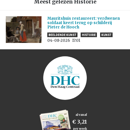
Meest gelezen Historie
Mauritshuis restaureert: verdwenen
soldaat keert terug op schilderij
Pieter de Hooch
BEELDENDE KUNST
HISTORIE
KUNST
04-08-2026
17:01
al vanaf
€ 3,21
per week