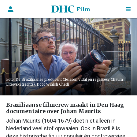
Film
Foto: De Braziliaanse producent Cleisson Vidal en regisseur Chaum
Litewski (rechts). Door Winish Chedi
Braziliaanse filmcrew maakt in Den Haag
documentaire over Johan Maurits
Johan Maurits (1604-1679) doet niet alleen in
Nederland veel stof opwaaien. Ook in Brazilië is
deze historische figuur populair én controversieel.