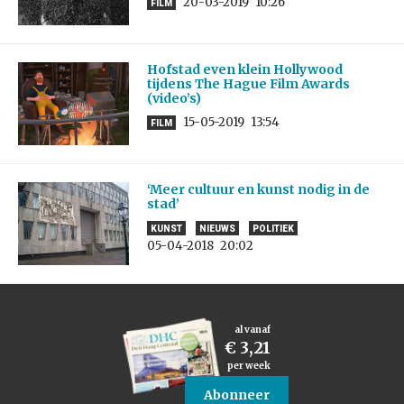
20-03-2019
10:26
FILM
Hofstad even klein Hollywood
tijdens The Hague Film Awards
(video’s)
15-05-2019
13:54
FILM
‘Meer cultuur en kunst nodig in de
stad’
KUNST
NIEUWS
POLITIEK
05-04-2018
20:02
al vanaf
€ 3,21
per week
Abonneer