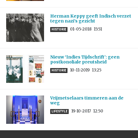
Herman Keppy geeft Indisch verzet
tegen nazi’s gezicht
01-05-2018
15:51
HISTORIE
Nieuw ‘Indies Tijdschrift’: geen
postkonoliale preutsheid
10-11-2019
13:25
HISTORIE
Vrijmetselaars timmeren aan de
weg
19-10-2017
12:50
LIFESTYLE