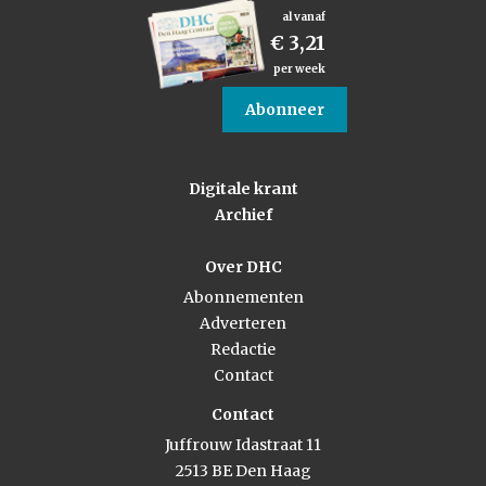
al vanaf
€ 3,21
per week
Abonneer
Digitale krant
Archief
Over DHC
Abonnementen
Adverteren
Redactie
Contact
Contact
Juffrouw Idastraat 11
2513 BE Den Haag