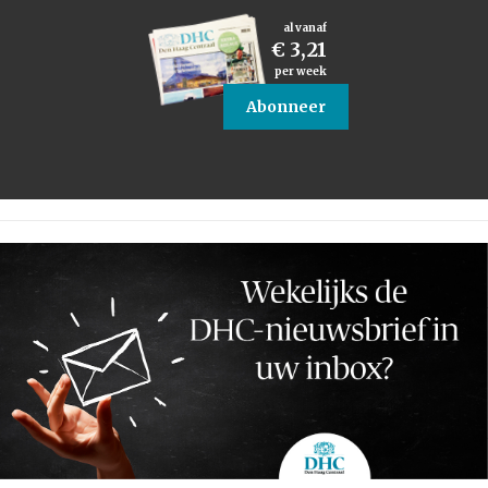
al vanaf
€ 3,21
per week
Abonneer