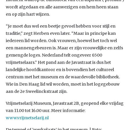
wordt afgedaan en alle aanwezigen om hem heen staan
en op zijn hart wijzen.
“Je moet dus wel een beetje gevoel hebben voor stijl en
traditie,” zegt Herben even later. “Maar in principe kan
iedereen lid worden. Ook vrouwen, hoewel het toch wel
een mannengebeuren is. Maar er zijn vrouwelijke en zelfs
gemengde loges. Nederland telt ongeveer 6500
vrijmetselaars.” Het pand aan de Javastraat is dus het
landelijke hoofdkantoor en is bovendien het cultureel
centrum met het museum en de waardevolle bibliotheek.
Wie in Den Haag lid wil worden, moet in het logegebouw
aan de 2e Sweelinckstraat zijn.
Vrijmetselarij Museum, Javastraat 2B, geopend elke vrijdag
van 11.00 tot 16.00 uur. Meer informatie:
www.vrijmetselarij.nl
De tempel of ‘werkplaats’ in het museum. | Foto: