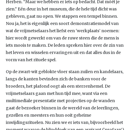
Herben. “Maar we hebben er iets op bedacht. Dat móét je
zien.” Eén deur in het museum, die de hele tijd dicht was
gebleven, gaat nu open. We stappen een tempel binnen.
Nou ja, het is eigenlijk een soort demonstratiemodel van
wat de vrijmetselaars het liefst een ‘werkplaats’ noemen:
hier wordt gewerkt om van de ruwe steen die de mens is
iets moois te maken. De leden spreken hier over de zin van
het leven en wisselen ervaringen uit en dat alles dus in de
vorm van het rituele spel.
Op de zwart-wit geblokte vloer staan zuilen en kandelaars,
langs de kanten bevinden zich de banken voor de
broeders, het plafond oogt als een sterrenhemel. De
vrijmetselaars gaan met hun tijd mee, want via een
multimediale presentatie met projecties op de wanden
gaat de bezoeker binnen in de wereld van de leerlingen,
gezellen en meesters en hun ooit geheime
inwijdingsrituelen. Nu zien we er iets van, bijvoorbeeld het
moment waarop de blinddoek van een aspirant (‘profaan’)