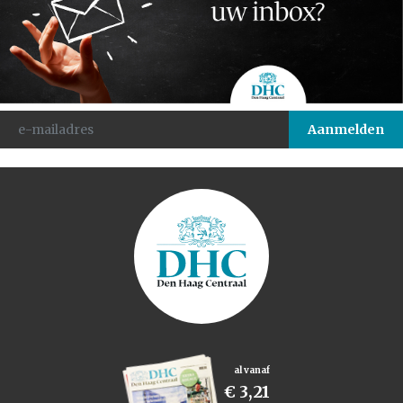
al vanaf
€ 3,21