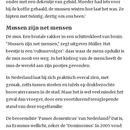
onder met een dekentje van geluid. Moeder had iets voor
bij de koffie gehaald, de mussen wisten hoe laat het was. Ze
hipten met twintig, dertig om ons heen.’
Mussen zijn net mensen
De mus. Een brutale rakker in een schitterkleed van bruin.
“Mussen zijn net mensen,” zegt uitgever Müller. Het
beestje is een ‘cultuurvolger’: daar waar de mens opduikt is
de mus nooit ver weg. In het kielzog van de mens heeft de
mus de wereld aan zijn pootjes gevonden.
In Nederland laat hij zich praktisch overal zien, met
gemak, zelfs tussen stoelen en tafels op drukbezochte
horecaterrassen in de stad. Maar het is wel veel minder het
geval dan vroeger, door een voortdurend teruglopende
stand van deze vogelfamilie.
De beroemdste ‘Passer domesticus’ van Nederland? Dat is,
na Erasmus wellicht, zeker de ‘Dominomus’. In 2005 vond