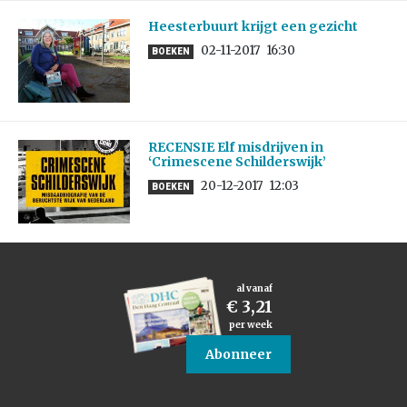
Heesterbuurt krijgt een gezicht
02-11-2017
16:30
BOEKEN
RECENSIE Elf misdrijven in
‘Crimescene Schilderswijk’
20-12-2017
12:03
BOEKEN
al vanaf
€ 3,21
per week
Abonneer