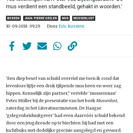
mus verdient een standbeeld, gehakt in woorden.’
BOEKEN
JEAN-PIERRE GEELEN
MUS
MUSSENLUST
Door
Eric Korsten
10-09-2018
09:29
‘Een diep besef van schuld overviel me toen ik rond dat
levenloze lijfje een druk tjilpende mus heen en weer zag
hippen. Kennelijk zijn partner,” vertelde ‘mussenman’
Peter Müller bij de presentatie van het boek
Mussenlust
,
zaterdag in het Literatuurmuseum. De Haagse
‘gelegenheidsuitgever’ had even daarvóór schuld bekend
door een jeugdzonde op te biechten: hij had met een
luchtbuks met dodelijke precisie aangelegd en gevuurd.