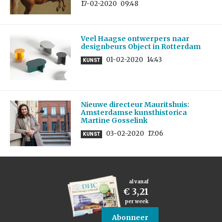
17-02-2020
09:48
Veel Haagse ontwerpers naar
designbeurs Object in Rotterdam
01-02-2020
14:43
KUNST
Nieuwe directeur Mauritshuis:
Amsterdamse kunsthistorica
Martine Gosselink
03-02-2020
17:06
KUNST
al vanaf
€ 3,21
per week
Abonneer