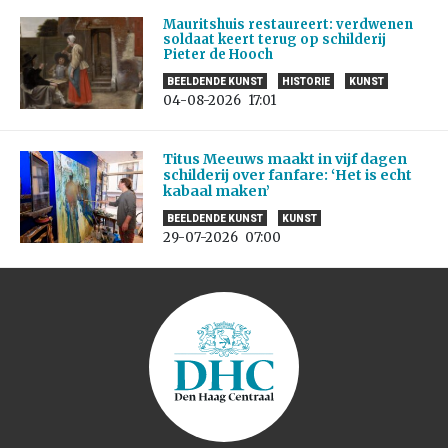
Mauritshuis restaureert: verdwenen
soldaat keert terug op schilderij
Pieter de Hooch
BEELDENDE KUNST
HISTORIE
KUNST
04-08-2026
17:01
Titus Meeuws maakt in vijf dagen
schilderij over fanfare: ‘Het is echt
kabaal maken’
BEELDENDE KUNST
KUNST
29-07-2026
07:00