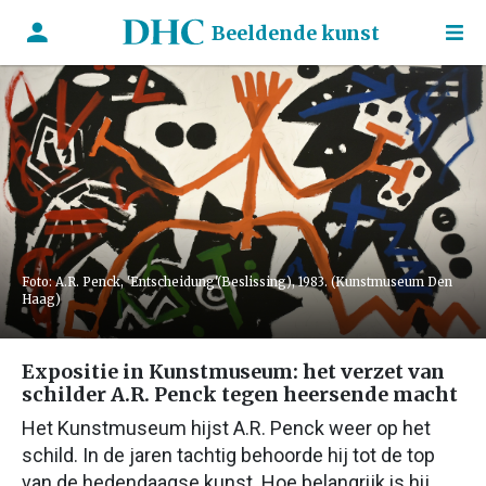
Beeldende kunst
Foto: A.R. Penck, 'Entscheidung'(Beslissing), 1983. (Kunstmuseum Den
Haag)
Expositie in Kunstmuseum: het verzet van
schilder A.R. Penck tegen heersende macht
Het Kunstmuseum hijst A.R. Penck weer op het
schild. In de jaren tachtig behoorde hij tot de top
van de hedendaagse kunst. Hoe belangrijk is hij