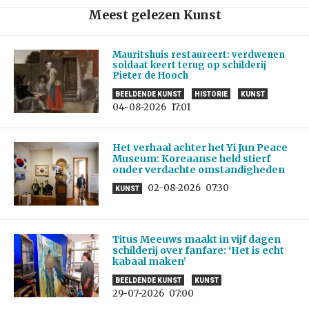
Meest gelezen Kunst
Mauritshuis restaureert: verdwenen
soldaat keert terug op schilderij
Pieter de Hooch
BEELDENDE KUNST
HISTORIE
KUNST
04-08-2026
17:01
Het verhaal achter het Yi Jun Peace
Museum: Koreaanse held stierf
onder verdachte omstandigheden
02-08-2026
07:30
KUNST
Titus Meeuws maakt in vijf dagen
schilderij over fanfare: ‘Het is echt
kabaal maken’
BEELDENDE KUNST
KUNST
29-07-2026
07:00