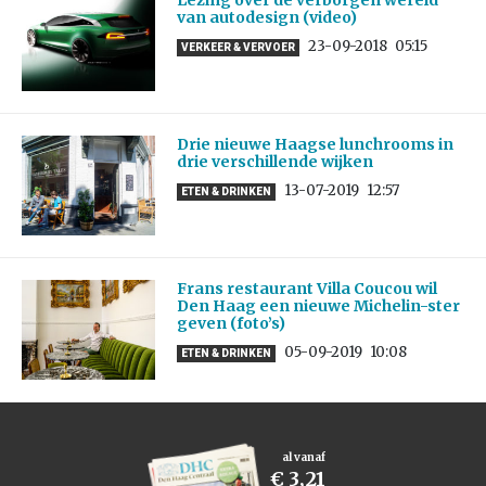
Lezing over de verborgen wereld
van autodesign (video)
23-09-2018
05:15
VERKEER & VERVOER
Drie nieuwe Haagse lunchrooms in
drie verschillende wijken
13-07-2019
12:57
ETEN & DRINKEN
Frans restaurant Villa Coucou wil
Den Haag een nieuwe Michelin-ster
geven (foto’s)
05-09-2019
10:08
ETEN & DRINKEN
al vanaf
€ 3,21