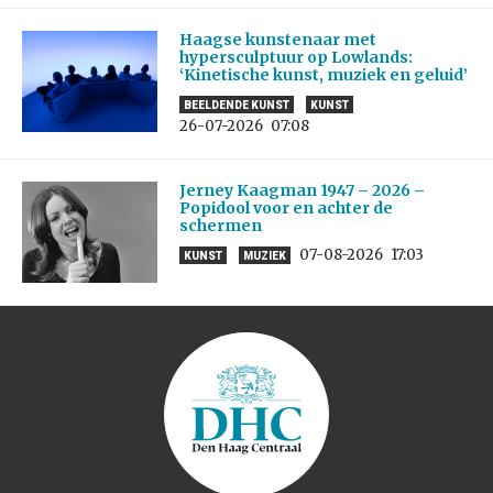
Haagse kunstenaar met
hypersculptuur op Lowlands:
‘Kinetische kunst, muziek en geluid’
BEELDENDE KUNST
KUNST
26-07-2026
07:08
Jerney Kaagman 1947 – 2026 –
Popidool voor en achter de
schermen
07-08-2026
17:03
KUNST
MUZIEK