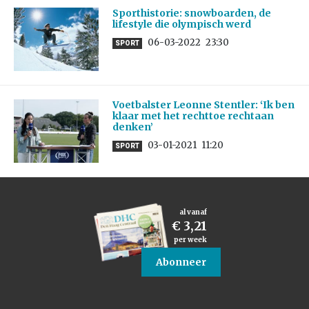
Sporthistorie: snowboarden, de
lifestyle die olympisch werd
06-03-2022
23:30
SPORT
Voetbalster Leonne Stentler: ‘Ik ben
klaar met het rechttoe rechtaan
denken’
03-01-2021
11:20
SPORT
al vanaf
€ 3,21
per week
Abonneer