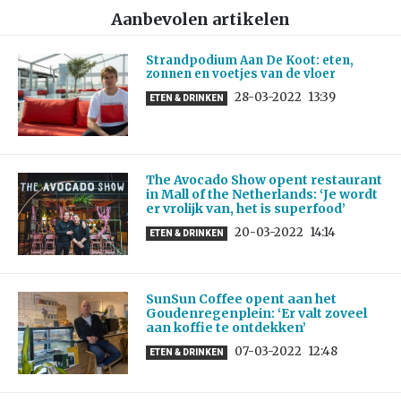
Aanbevolen artikelen
Strandpodium Aan De Koot: eten,
zonnen en voetjes van de vloer
28-03-2022
13:39
ETEN & DRINKEN
The Avocado Show opent restaurant
in Mall of the Netherlands: ‘Je wordt
er vrolijk van, het is superfood’
20-03-2022
14:14
ETEN & DRINKEN
SunSun Coffee opent aan het
Goudenregenplein: ‘Er valt zoveel
aan koffie te ontdekken’
07-03-2022
12:48
ETEN & DRINKEN