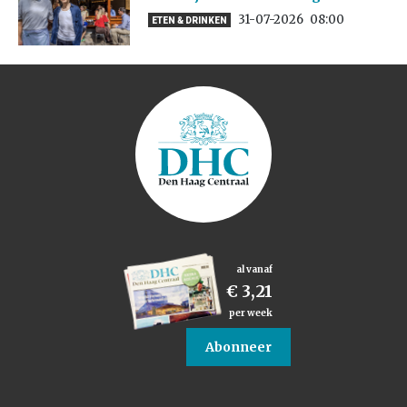
31-07-2026
08:00
ETEN & DRINKEN
al vanaf
€ 3,21
per week
Abonneer