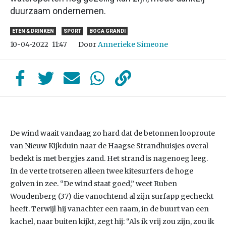
duurzaam ondernemen.
ETEN & DRINKEN
SPORT
BOCA GRANDI
Door
Annerieke Simeone
10-04-2022
11:47
De wind waait vandaag zo hard dat de betonnen looproute
van Nieuw Kijkduin naar de Haagse Strandhuisjes overal
bedekt is met bergjes zand. Het strand is nagenoeg leeg.
In de verte trotseren alleen twee kitesurfers de hoge
golven in zee. “De wind staat goed,” weet Ruben
Woudenberg (37) die vanochtend al zijn surfapp gecheckt
heeft. Terwijl hij vanachter een raam, in de buurt van een
kachel, naar buiten kijkt, zegt hij: “Als ik vrij zou zijn, zou ik