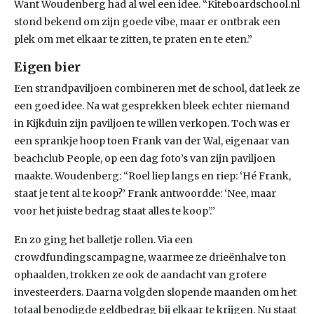
Want Woudenberg had al wel een idee. “Kiteboardschool.nl
stond bekend om zijn goede vibe, maar er ontbrak een
plek om met elkaar te zitten, te praten en te eten.”
Eigen bier
Een strandpaviljoen combineren met de school, dat leek ze
een goed idee. Na wat gesprekken bleek echter niemand
in Kijkduin zijn paviljoen te willen verkopen. Toch was er
een sprankje hoop toen Frank van der Wal, eigenaar van
beachclub People, op een dag foto’s van zijn paviljoen
maakte. Woudenberg: “Roel liep langs en riep: ‘Hé Frank,
staat je tent al te koop?’ Frank antwoordde: ‘Nee, maar
voor het juiste bedrag staat alles te koop’.”
En zo ging het balletje rollen. Via een
crowdfundingscampagne, waarmee ze drieënhalve ton
ophaalden, trokken ze ook de aandacht van grotere
investeerders. Daarna volgden slopende maanden om het
totaal benodigde geldbedrag bij elkaar te krijgen. Nu staat