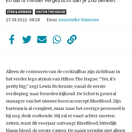
En dat is minder vergezocht dan je zou denken.
ETEN & DRINKEN
HILTON THE HAGUE
Door
Annerieke Simeone
27-01-2022
08:28
Alleen de contouren van de cocktailbar zijn zichtbaar in
het verder lege atrium van Hilton The Hague. “Yes, it’s
pretty big,” zegt Lewis McKenzie, vanaf de eerste
verdieping naar beneden kijkend. De Schot is general
manager van het nieuwe horecaconcept BlueBlood. Zijn
barteam is al compleet, maar naar het overige personeel is
hij nog druk zoekende. Hij zal er vaart achter moeten
zetten, want dit voorjaar ontvangt BlueBlood, letterlijk
blauw bloed, de eerste gasten. De naam verwijst niet alleen