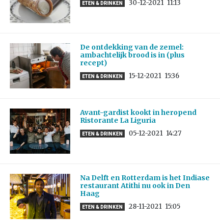
30-12-2021
11:13
ETEN & DRINKEN
De ontdekking van de zemel:
ambachtelijk brood is in (plus
recept)
15-12-2021
15:36
ETEN & DRINKEN
Avant-gardist kookt in heropend
Ristorante La Liguria
05-12-2021
14:27
ETEN & DRINKEN
Na Delft en Rotterdam is het Indiase
restaurant Atithi nu ook in Den
Haag
28-11-2021
15:05
ETEN & DRINKEN