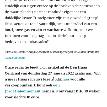
Ook nieuw: het restaurant met 140 zitplekken krijgt
eindelijk zijn eigen entree op de hoek van de Zeestraat en
de Mauritskade. Daarmee maakt de eigenaar een
duidelijke keuze. “Hotelgasten zijn niet onze doelgroep,”
licht McKenzie toe. “Natuurlijk, het is onderdeel van een
hotel, onze gasten zijn er van harte welkom, maar we
focussen vooral op Hagenaars uit de buurt en op
bedrijven en ambassades.”
BlueBlood, Hilton The Hague, Zeestraat 35. Opening: voorjaar 2022. Meer informatie:
www.blueblood.nl
Onze redactie biedt u dit artikel uit de Den Haag
Centraal van donderdag 27 januari 2022 gratis aan. Wilt
u meer Haags nieuws lezen?
Klik
hier
voor alle
verkooppunten. U kunt ook
een
(proef)abonnement
nemen. U ontvangt DHC 10 weken
voor slechts 10 euro.