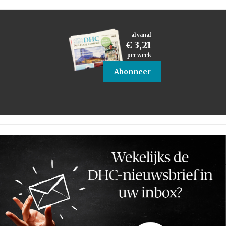
al vanaf
€ 3,21
per week
Abonneer