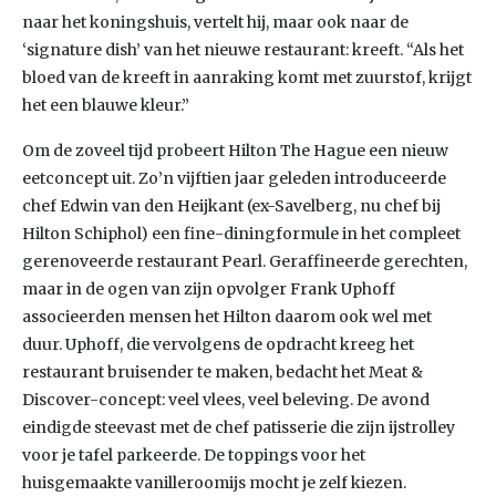
naar het koningshuis, vertelt hij, maar ook naar de
‘signature dish’ van het nieuwe restaurant: kreeft. “Als het
bloed van de kreeft in aanraking komt met zuurstof, krijgt
het een blauwe kleur.”
Om de zoveel tijd probeert Hilton The Hague een nieuw
eetconcept uit. Zo’n vijftien jaar geleden introduceerde
chef Edwin van den Heijkant (ex-Savelberg, nu chef bij
Hilton Schiphol) een fine-diningformule in het compleet
gerenoveerde restaurant Pearl. Geraffineerde gerechten,
maar in de ogen van zijn opvolger Frank Uphoff
associeerden mensen het Hilton daarom ook wel met
duur. Uphoff, die vervolgens de opdracht kreeg het
restaurant bruisender te maken, bedacht het Meat &
Discover-concept: veel vlees, veel beleving. De avond
eindigde steevast met de chef patisserie die zijn ijstrolley
voor je tafel parkeerde. De toppings voor het
huisgemaakte vanilleroomijs mocht je zelf kiezen.