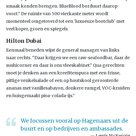
smaak konden brengen. BlueBlood borduurt daarop
voort.” De ruimte van 500 vierkante meter wordt
momenteel omgetoverd tot een ‘luxueuze bootclub’ met
veel koper, groen en spiegels.
Hilton Dubai
Eenmaal beneden wijst de general manager van links
naar rechts. “Daar krijgen we een raw-seafoodbar, daar de
sushicorner en daar is ons vleeskabinet.” Qua gerechten
moet je denken aan een kreefttempura met een frisse,
pittige venkelsalade of een op houtskool geroosterde
ananas met vanillesabayon, donkere rumgel, VOC-kruiden
en huisgemaakt pi
n
a-colada-ijs.”
We focussen vooral op Hagenaars uit de
buurt en op bedrijven en ambassades.
Lewis McKenzie