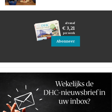
al vanaf
€ 3,21
per week
Abonneer