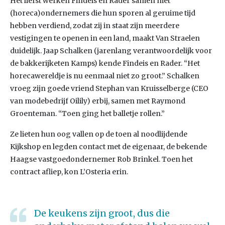
Het liefst werken Findeis en Rader samen met
(horeca)ondernemers die hun sporen al geruime tijd
hebben verdiend, zodat zij in staat zijn meerdere
vestigingen te openen in een land, maakt Van Straelen
duidelijk. Jaap Schalken (jarenlang verantwoordelijk voor
de bakkerijketen Kamps) kende Findeis en Rader. “Het
horecawereldje is nu eenmaal niet zo groot.” Schalken
vroeg zijn goede vriend Stephan van Kruisselberge (CEO
van modebedrijf Oilily) erbij, samen met Raymond
Groenteman. “Toen ging het balletje rollen.”
Ze lieten hun oog vallen op de toen al noodlijdende
Kijkshop en legden contact met de eigenaar, de bekende
Haagse vastgoedondernemer Rob Brinkel. Toen het
contract afliep, kon L’Osteria erin.
De keukens zijn groot, dus die