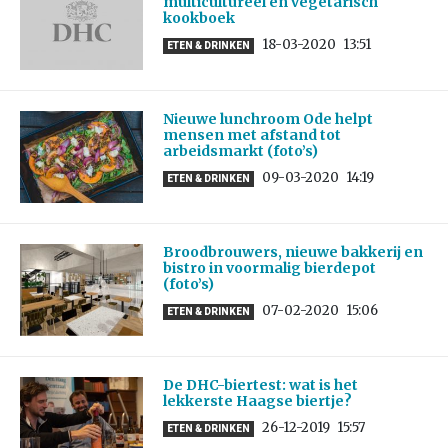
multicultureel en vegetarisch
kookboek
18-03-2020
13:51
ETEN & DRINKEN
Nieuwe lunchroom Ode helpt
mensen met afstand tot
arbeidsmarkt (foto’s)
09-03-2020
14:19
ETEN & DRINKEN
Broodbrouwers, nieuwe bakkerij en
bistro in voormalig bierdepot
(foto’s)
07-02-2020
15:06
ETEN & DRINKEN
De DHC-biertest: wat is het
lekkerste Haagse biertje?
26-12-2019
15:57
ETEN & DRINKEN