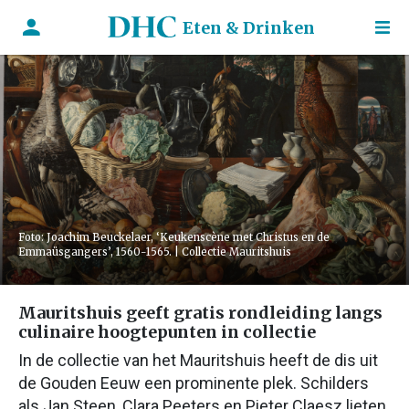
Eten & Drinken
Foto: Joachim Beuckelaer, ‘Keukenscène met Christus en de
Emmaüsgangers’, 1560-1565. | Collectie Mauritshuis
Mauritshuis geeft gratis rondleiding langs
culinaire hoogtepunten in collectie
In de collectie van het Mauritshuis heeft de dis uit
de Gouden Eeuw een prominente plek. Schilders
als Jan Steen, Clara Peeters en Pieter Claesz lieten