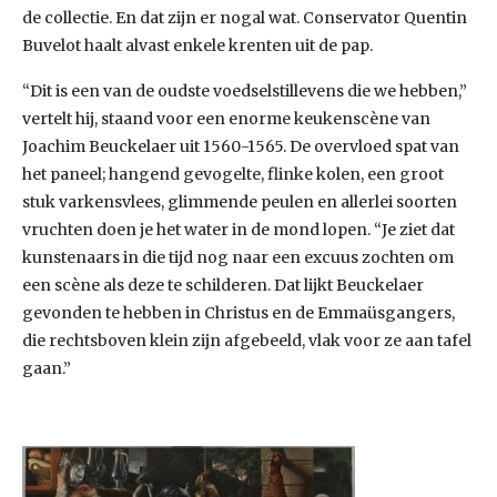
de collectie. En dat zijn er nogal wat. Conservator Quentin
Buvelot haalt alvast enkele krenten uit de pap.
“Dit is een van de oudste voedselstillevens die we hebben,”
vertelt hij, staand voor een enorme keukenscène van
Joachim Beuckelaer uit 1560-1565. De overvloed spat van
het paneel; hangend gevogelte, flinke kolen, een groot
stuk varkensvlees, glimmende peulen en allerlei soorten
vruchten doen je het water in de mond lopen. “Je ziet dat
kunstenaars in die tijd nog naar een excuus zochten om
een scène als deze te schilderen. Dat lijkt Beuckelaer
gevonden te hebben in Christus en de Emmaüsgangers,
die rechtsboven klein zijn afgebeeld, vlak voor ze aan tafel
gaan.”