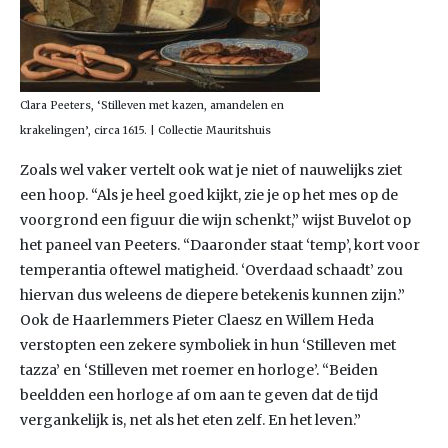
Clara Peeters, ‘Stilleven met kazen, amandelen en
krakelingen’, circa 1615. | Collectie Mauritshuis
Zoals wel vaker vertelt ook wat je niet of nauwelijks ziet
een hoop. “Als je heel goed kijkt, zie je op het mes op de
voorgrond een figuur die wijn schenkt,” wijst Buvelot op
het paneel van Peeters. “Daaronder staat ‘temp’, kort voor
temperantia oftewel matigheid. ‘Overdaad schaadt’ zou
hiervan dus weleens de diepere betekenis kunnen zijn.”
Ook de Haarlemmers Pieter Claesz en Willem Heda
verstopten een zekere symboliek in hun ‘Stilleven met
tazza’ en ‘Stilleven met roemer en horloge’. “Beiden
beeldden een horloge af om aan te geven dat de tijd
vergankelijk is, net als het eten zelf. En het leven.”