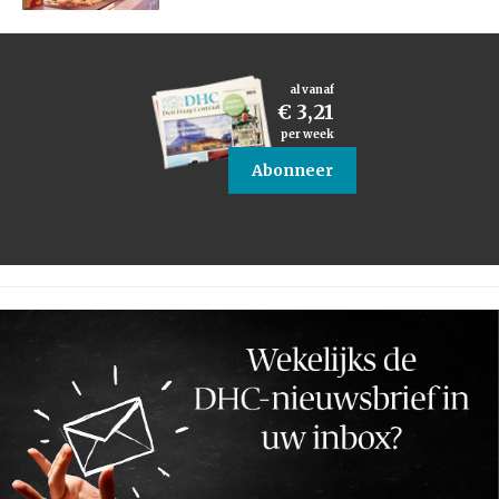
al vanaf
€ 3,21
per week
Abonneer