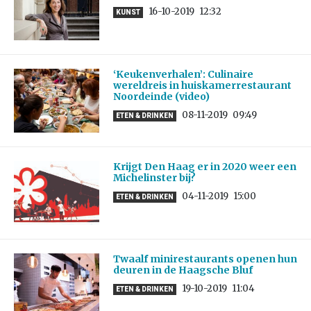
16-10-2019
12:32
KUNST
‘Keukenverhalen’: Culinaire
wereldreis in huiskamerrestaurant
Noordeinde (video)
08-11-2019
09:49
ETEN & DRINKEN
Krijgt Den Haag er in 2020 weer een
Michelinster bij?
04-11-2019
15:00
ETEN & DRINKEN
Twaalf minirestaurants openen hun
deuren in de Haagsche Bluf
19-10-2019
11:04
ETEN & DRINKEN