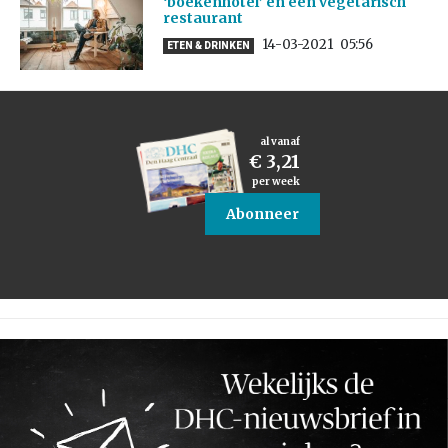
‘boekenhotel’ en een vegetarisch
restaurant
14-03-2021
05:56
ETEN & DRINKEN
al vanaf
€ 3,21
per week
Abonneer