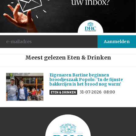
Meest gelezen Eten & Drinken
Eigenaren Bartine beginnen
broodjeszaak Popolo: ‘In de fijnste
bakkerijen is het brood nog warm’
31-07-2026
08:00
ETEN & DRINKEN