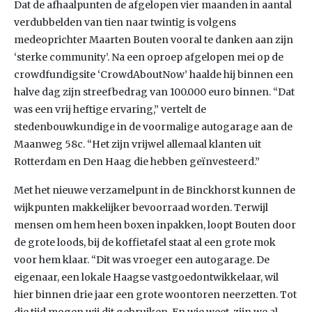
Dat de afhaalpunten de afgelopen vier maanden in aantal
verdubbelden van tien naar twintig is volgens
medeoprichter Maarten Bouten vooral te danken aan zijn
‘sterke community’. Na een oproep afgelopen mei op de
crowdfundigsite ‘CrowdAboutNow’ haalde hij binnen een
halve dag zijn streefbedrag van 100.000 euro binnen. “Dat
was een vrij heftige ervaring,” vertelt de
stedenbouwkundige in de voormalige autogarage aan de
Maanweg 58c. “Het zijn vrijwel allemaal klanten uit
Rotterdam en Den Haag die hebben geïnvesteerd.”
Met het nieuwe verzamelpunt in de Binckhorst kunnen de
wijkpunten makkelijker bevoorraad worden. Terwijl
mensen om hem heen boxen inpakken, loopt Bouten door
de grote loods, bij de koffietafel staat al een grote mok
voor hem klaar. “Dit was vroeger een autogarage. De
eigenaar, een lokale Haagse vastgoedontwikkelaar, wil
hier binnen drie jaar een grote woontoren neerzetten. Tot