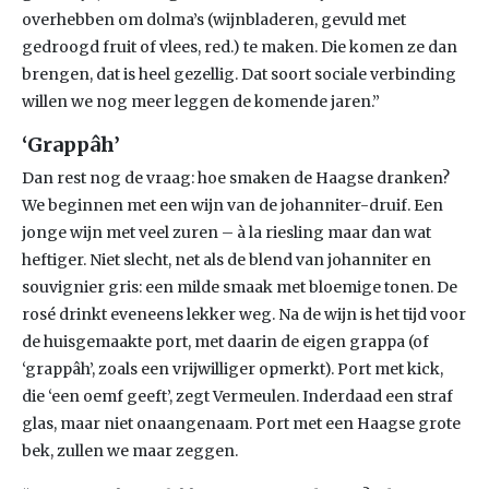
overhebben om dolma’s (wijnbladeren, gevuld met
gedroogd fruit of vlees, red.) te maken. Die komen ze dan
brengen, dat is heel gezellig. Dat soort sociale verbinding
willen we nog meer leggen de komende jaren.”
‘Grapp
âh’
Dan rest nog de vraag: hoe smaken de Haagse dranken?
We beginnen met een wijn van de johanniter-druif. Een
jonge wijn met veel zuren – à la riesling maar dan wat
heftiger. Niet slecht, net als de blend van johanniter en
souvignier gris: een milde smaak met bloemige tonen. De
rosé drinkt eveneens lekker weg. Na de wijn is het tijd voor
de huisgemaakte port, met daarin de eigen grappa (of
‘grappâh’, zoals een vrijwilliger opmerkt). Port met kick,
die ‘een oemf geeft’, zegt Vermeulen. Inderdaad een straf
glas, maar niet onaangenaam. Port met een Haagse grote
bek, zullen we maar zeggen.