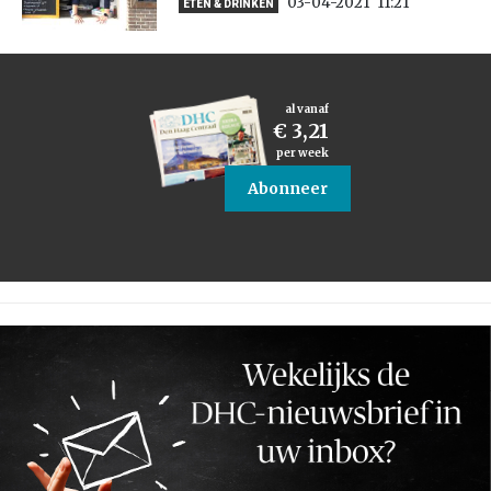
03-04-2021
11:21
ETEN & DRINKEN
al vanaf
€ 3,21
per week
Abonneer