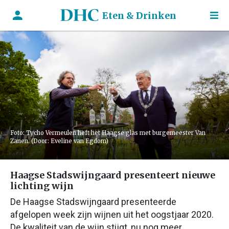
Eten & Drinken
Foto: Tycho Vermeulen heft het Haagse glas met burgemeester Van
Zanen. (Door: Eveline van Egdom)
Haagse Stadswijngaard presenteert nieuwe
lichting wijn
De Haagse Stadswijngaard presenteerde
afgelopen week zijn wijnen uit het oogstjaar 2020.
De kwaliteit van de wijn stijgt, nu nog meer