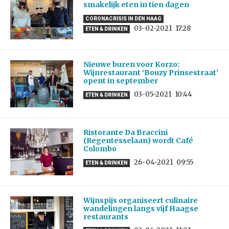
smakelijk eten in tien dagen
CORONACRISIS IN DEN HAAG
03-02-2021
17:28
ETEN & DRINKEN
Nieuwe buren voor Korzo:
Wijnrestaurant ‘Bouzy Prinsestraat’
opent in september
03-05-2021
10:44
ETEN & DRINKEN
Ristorante Da Braccini
(Regentesselaan) wordt Café
Colombo
26-04-2021
09:55
ETEN & DRINKEN
Wijnspijs organiseert culinaire
wandelingen langs vijf Haagse
restaurants