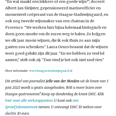
“En wat maakt een lekkere of een goede wijn?”, doceert
Albert-Jan Sleijster, gepensioneerd marineofficier en
momenteel coöperant van de Haagse Stadswijngaard, en
ook nog tweede wijnmaker van een chateau in de
Provence. “We werken hier bijna helemaal biologisch en
doen geen moeite om de zuren weg te halen. Zo krijgen
we elk jaar mooie wijnen, die ik ook thuis zo aan mijn
gasten zou schenken.” Laura Geurs beaamt dat de wijnen
weer goed gelukt zijn dit jaar. “En we hebben zo veel lol
samen,” stelt ook zij. “Dan vind je het ook niet snel vies.”
Meer informatie:
www.haagsestadswijngaard.nl
Dit artikel van journalist
Jelle van der Meulen
uit de krant van 3
juni 2021 wordt u gratis aangeboden. Wilt u meer lezen over
Haagse gastronomie? Koop op donderdag de krant DHC. Klik
hier voor alle verkooppunten
. U kunt ook
een
(proef)abonnement
nemen. U ontvangt DHC 10 weken voor
slechts 10 euro.