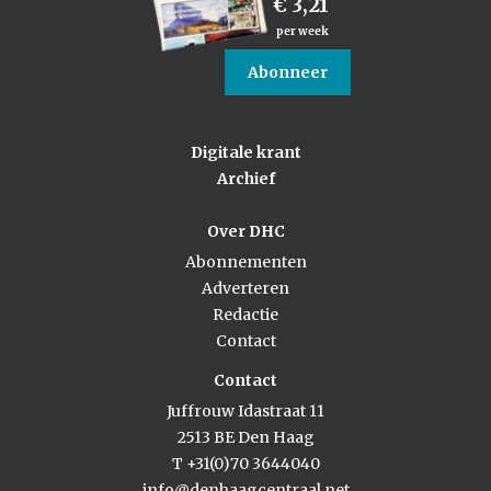
€ 3,21
per week
Abonneer
Digitale krant
Archief
Over DHC
Abonnementen
Adverteren
Redactie
Contact
Contact
Juffrouw Idastraat 11
2513 BE Den Haag
T +31(0)70 3644040
info@denhaagcentraal.net