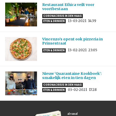
Restaurant Ethica veilt voor
voortbestaan
CORONACRISIS IN DEN HAAG
13-03-2021
14:39
ETEN & DRINKEN
Vincenzo’s opent ook pizzeria in
Prinsestraat
13-02-2021
23:05
ETEN & DRINKEN
Nieuw ‘Quarantaine Kookboek’:
smakelijk eten in tien dagen
CORONACRISIS IN DEN HAAG
03-02-2021
17:28
ETEN & DRINKEN
al vanaf