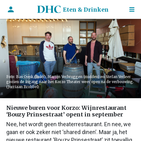
Eten & Drinken
Foto: Bas Oonk (links), Martijn Verbruggen (midden) en Stefan Verleer
gooien de ingang naar het Korzo Theater weer open na de verbouwing.
(Jurriaan Brobbel)
Nieuwe buren voor Korzo: Wijnrestaurant
‘Bouzy Prinsestraat’ opent in september
Nee, het wordt geen theaterrestaurant. En nee, we
gaan er ook zeker niet ‘shared dinen’. Maar ja, het
nieuwe restaurant ‘Bouzy Prinsestraat’ zit toevallig