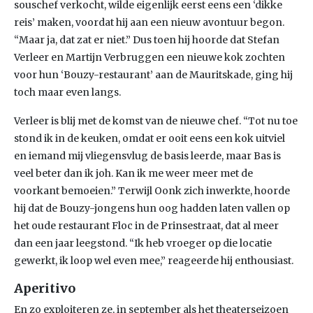
souschef verkocht, wilde eigenlijk eerst eens een ‘dikke
reis’ maken, voordat hij aan een nieuw avontuur begon.
“Maar ja, dat zat er niet.” Dus toen hij hoorde dat Stefan
Verleer en Martijn Verbruggen een nieuwe kok zochten
voor hun ‘Bouzy-restaurant’ aan de Mauritskade, ging hij
toch maar even langs.
Verleer is blij met de komst van de nieuwe chef. “Tot nu toe
stond ik in de keuken, omdat er ooit eens een kok uitviel
en iemand mij vliegensvlug de basis leerde, maar Bas is
veel beter dan ik joh. Kan ik me weer meer met de
voorkant bemoeien.” Terwijl Oonk zich inwerkte, hoorde
hij dat de Bouzy-jongens hun oog hadden laten vallen op
het oude restaurant Floc in de Prinsestraat, dat al meer
dan een jaar leegstond. “Ik heb vroeger op die locatie
gewerkt, ik loop wel even mee,” reageerde hij enthousiast.
Aperitivo
En zo exploiteren ze, in september als het theaterseizoen