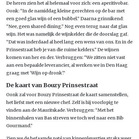
De heren zien het al helemaal voor zich: een aperitivobar.
Oonk: “In de namiddag kleine gerechten op de bar met
een goed glas wijn of een bubbel.” Daarna grinnikend:
“Nee, geen shared dining.” Nog even terug naar dat glas
wijn. Het was namelijk de wijnkelder die de doorslag gaf.
“Dat was inderdaad al heel lang een wens van ons. En in de
Prinsestraat heb je van die ruime kelders.” De wijnen
komen van her en der. Verbruggen: “We zitten niet vast
aan een bepaalde leverancier, al werken we in Den Haag
graag met ‘Wijn op dronk’.”
De kaart van Bouzy Prinsestraat
Oonk zal voor Bouzy Prinsestraat de kaart samenstellen,
het liefst met een nieuwe chef. Zelf is hij voorlopig te
vinden aan de Mauritskade. Verbruggen: “Met het
binnenhalen van Bas streven we toch wel naar een Bib
Gourmand.”
Zien we de befaamde paté van kippenlevertjes straks weer